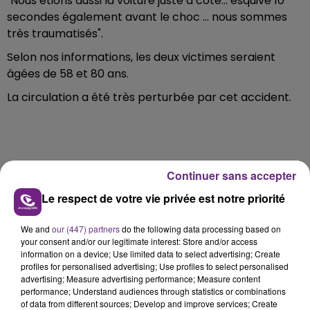
"Nous étions aussi la voiture juste à côté… esquivé 10
secondes également avant le choc … nous sommes
très traumatisés".
Selon nos informations, les deux victimes seraient
âgées de 58 et 80 ans.
La circulation a été très perturbée par cet accident.
Continuer sans accepter
FIL D'ACTU
Le respect de votre vie privée est notre priorité
We and
our (447) partners
do the following data processing based on
your consent and/or our legitimate interest: Store and/or access
information on a device; Use limited data to select advertising; Create
profiles for personalised advertising; Use profiles to select personalised
advertising; Measure advertising performance; Measure content
performance; Understand audiences through statistics or combinations
of data from different sources; Develop and improve services; Create