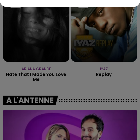
6h46
6h46
6h43
6h43
ARIANA GRANDE
IYAZ
Hate That I Made You Love
Replay
Me
A L'ANTENNE