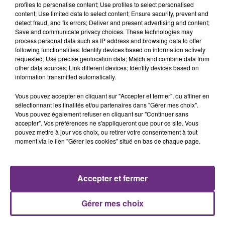
profiles to personalise content; Use profiles to select personalised
6 août 2026
content; Use limited data to select content; Ensure security, prevent and
SI TOUT LE MONDE FAIT ÇA, MOI L'ANNÉE
detect fraud, and fix errors; Deliver and present advertising and content;
PROCHAINE JE VENDANGE EN...
Save and communicate privacy choices. These technologies may
process personal data such as IP address and browsing data to offer
La vendange en Champagne a débuté ce jeudi 6
following functionalities: Identify devices based on information actively
août dans la commune de Montgueux (Aube). Du
requested; Use precise geolocation data; Match and combine data from
jamais vu !
other data sources; Link different devices; Identify devices based on
information transmitted automatically.
Vous pouvez accepter en cliquant sur "Accepter et fermer", ou affiner en
sélectionnant les finalités et/ou partenaires dans "Gérer mes choix".
Vous pouvez également refuser en cliquant sur "Continuer sans
accepter". Vos préférences ne s'appliqueront que pour ce site. Vous
pouvez mettre à jour vos choix, ou retirer votre consentement à tout
6 août 2026
moment via le lien "Gérer les cookies" situé en bas de chaque page.
L'INSPECTION DU TRAVAIL RAPPELLE À
L'ORDRE SUR LES CONDITIONS DE...
Alors que les dates de début des vendange 2026
Accepter et fermer
s'est avéré être plus précoce que prévu,
l'inspection du Travail en profite pour rappeler
TITRES DIFFUSÉS
Gérer mes choix
les conditions de...