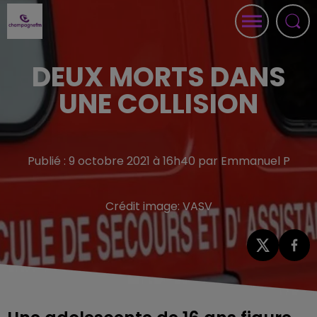
DEUX MORTS DANS
UNE COLLISION
Publié : 9 octobre 2021 à 16h40 par Emmanuel P
Crédit image:
VASV