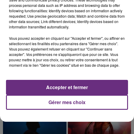
nucléaire ardennaise est à l'arrêt. Une situation
process personal data such as IP address and browsing data to offer
justifiée par la sécheresse intense qui est toujours
following functionalities: Identify devices based on information actively
présente.
requested; Use precise geolocation data; Match and combine data from
other data sources; Link different devices; Identify devices based on
information transmitted automatically.
Vous pouvez accepter en cliquant sur "Accepter et fermer", ou affiner en
sélectionnant les finalités et/ou partenaires dans "Gérer mes choix".
7 août 2026
Vous pouvez également refuser en cliquant sur "Continuer sans
LE MAGASIN JOUÉCLUB DE REIMS FERME
accepter". Vos préférences ne s'appliqueront que pour ce site. Vous
SES PORTES
pouvez mettre à jour vos choix, ou retirer votre consentement à tout
moment via le lien "Gérer les cookies" situé en bas de chaque page.
C'était l'une des institutions du centre-ville
rémois. Le magasin JouéClub est contraint de
fermer ses portes.
TITRES DIFFUSÉS
Accepter et fermer
Gérer mes choix
17h54
17h54
17h48
17h48