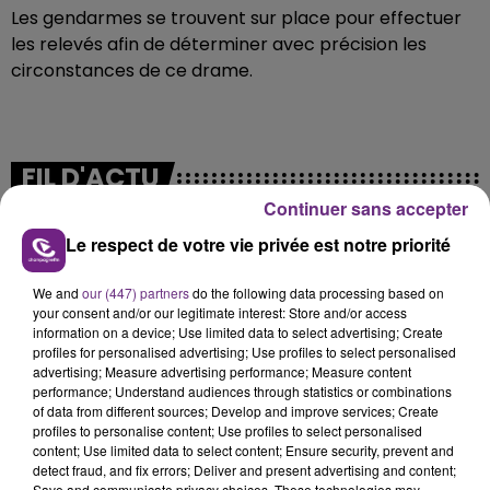
Les gendarmes se trouvent sur place pour effectuer
les relevés afin de déterminer avec précision les
circonstances de ce drame.
FIL D'ACTU
Continuer sans accepter
Le respect de votre vie privée est notre priorité
We and
our (447) partners
do the following data processing based on
your consent and/or our legitimate interest: Store and/or access
information on a device; Use limited data to select advertising; Create
profiles for personalised advertising; Use profiles to select personalised
advertising; Measure advertising performance; Measure content
7 août 2026
performance; Understand audiences through statistics or combinations
LA CENTRALE NUCLÉAIRE DE CHOOZ
of data from different sources; Develop and improve services; Create
profiles to personalise content; Use profiles to select personalised
TOUJOURS À L'ARRÊT
content; Use limited data to select content; Ensure security, prevent and
Cela fait déjà une semaine que la centrale
detect fraud, and fix errors; Deliver and present advertising and content;
Save and communicate privacy choices. These technologies may