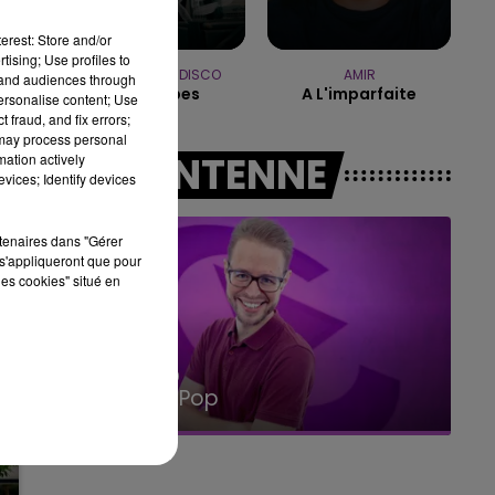
10h00 - 14h00
LE TICKET DE CAISSE
erest: Store and/or
le
tising; Use profiles to
PANIC! AT THE DISCO
AMIR
tand audiences through
High Hopes
A L'imparfaite
personalise content; Use
 fraud, and fix errors;
es
 may process personal
A L'ANTENNE
mation actively
vices; Identify devices
rtenaires dans "Gérer
s'appliqueront que pour
les cookies" situé en
14h00 - 15h00
La Radio Pop