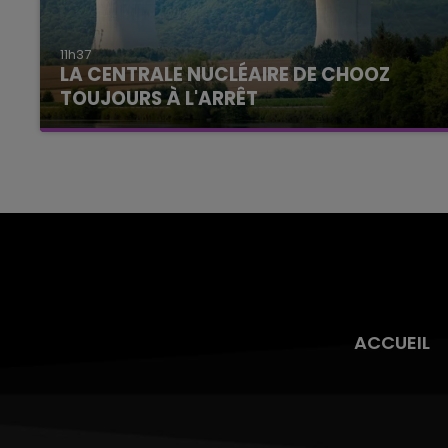
11h37
LA CENTRALE NUCLÉAIRE DE CHOOZ
TOUJOURS À L'ARRÊT
Cela fait déjà une semaine que la centrale
nucléaire ardennaise est à l'arrêt. Une situation
justifiée par la sécheresse intense qui est
toujours présente.
ACCUEIL