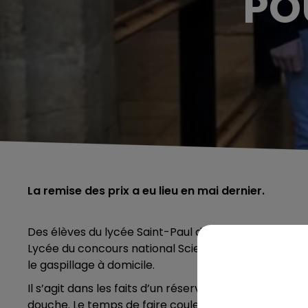
PO
La remise des prix a eu lieu en mai dernier.
Des élèves du lycée Saint-Paul de Charleville-Méziè
Lycée du concours national Science Factor grâce à le
le gaspillage à domicile.
Il s’agit dans les faits d’un réservoir en forme de gou
5h00 - 6h00
douche. Le temps de faire couler l’eau pour qu’elle c