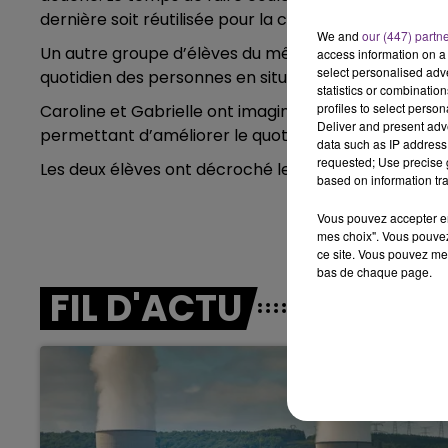
LE BEST OF DE LA FAMILLE
dernière soit réutilisée pour la chasse d’eau ou bien
CHAMPAGNE FM
We and
our (447) partn
Un autre groupe d’élèves du même lycée, Handi’Moo
access information on a 
select personalised ad
quotidien des personnes en situation de handicap.
statistics or combinatio
profiles to select person
Caroline et Gabrielle ont imaginé une application ca
Deliver and present adv
permettant d’améliorer le quotidien des personnes
data such as IP address 
requested; Use precise g
Les deux élèves ont décroché le prix Orange Décou
based on information tra
Vous pouvez accepter en 
mes choix". Vous pouvez
ce site. Vous pouvez met
bas de chaque page.
FIL D'ACTU
LE
6h00 - 10h00
La Famille