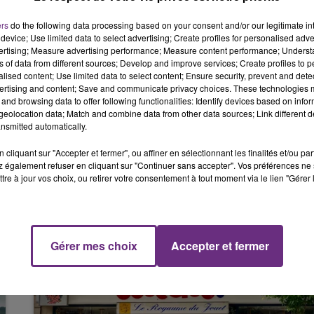
6h00 - 10h00
 pour arroser les plantes.
LA FAMILLE
ers
do the following data processing based on your consent and/or our legitimate int
v, a été récompensé pour son projet visant à améliorer 
device; Use limited data to select advertising; Create profiles for personalised adver
vertising; Measure advertising performance; Measure content performance; Unders
ns of data from different sources; Develop and improve services; Create profiles to 
alised content; Use limited data to select content; Ensure security, prevent and detect
rtographique qui regroupe les lieux accessibles et les aid
ertising and content; Save and communicate privacy choices. These technologies
 handicapées.
and browsing data to offer following functionalities: Identify devices based on infor
eolocation data; Match and combine data from other data sources; Link different de
verte.
nsmitted automatically.
cliquant sur "Accepter et fermer", ou affiner en sélectionnant les finalités et/ou pa
 également refuser en cliquant sur "Continuer sans accepter". Vos préférences ne 
tre à jour vos choix, ou retirer votre consentement à tout moment via le lien "Gérer 
10h00 - 14h00
Gérer mes choix
Accepter et fermer
LE TICKET DE CAISSE