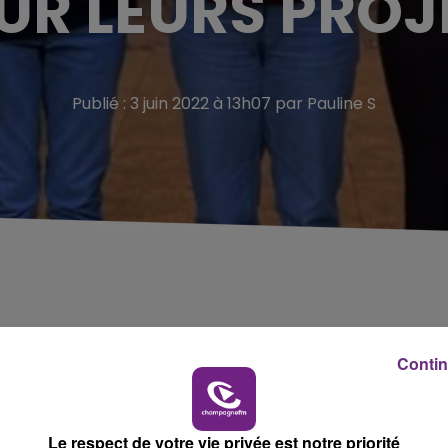
UR LEURS PROJ
Publié : 3 juin 2022 à 13h07 par Pauline S
res, Hermine, Eugénie, Nina et Timoté ont décroché le pri
ur projet Ecol’eau : un récupérateur d’eau qui vise à évit
Contin
tte d’eau, en plastique recyclé, que l’on peut fixer sur la
Le respect de votre vie privée est notre priorité
hauffe, le récipient récupère l’eau froide afin que cette