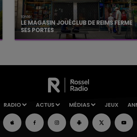
10h16
LE MAGASIN JOUÉCLUB DE REIMS FERME
SES PORTES
C'était l'une des institutions du centre-ville
rémois. Le magasin JouéClub est contraint de
fermer ses portes.
RADIO
ACTUS
MÉDIAS
JEUX
AN