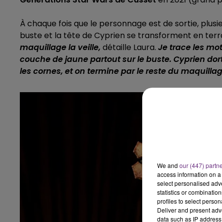
À chaque fois que le personnage est de sortie, plusi
buste et la tête de Cyprien se transforment en ter
maquillage la veille,
détaille Laura.
Je trace les mot
couche de jaune partout sur le buste. Cyprien dort 
les cornes, et on termine par le reste du maquillag
We and
our (447) partn
access information on a 
select personalised ad
statistics or combinatio
profiles to select person
Deliver and present adv
data such as IP address 