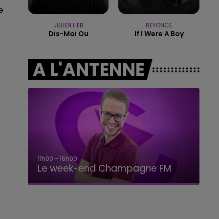
7h00 - 11h00
e
BEST OF
e
JULIEN LIEB
BEYONCE
Dis-Moi Ou
If I Were A Boy
A L'ANTENNE
11h00 - 16h00
Le week-end Champagne FM