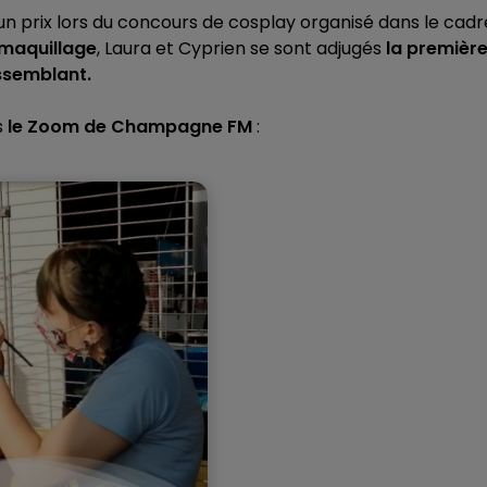
16h00 - 20h00
un prix lors du concours de cosplay organisé dans le cadr
LE WEEK-END CHAMPAGNE FM
maquillage
, Laura et Cyprien se sont adjugés
la premièr
essemblant.
s
le Zoom de Champagne FM
:
7h00 - 11h00
FM
BEST OF