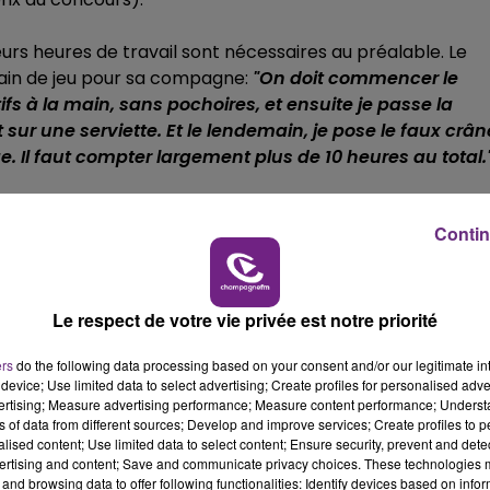
eurs heures de travail sont nécessaires au préalable. Le
rain de jeu pour sa compagne:
"On doit commencer le
ifs à la main, sans pochoires, et ensuite je passe la
sur une serviette. Et le lendemain, je pose le faux crân
e. Il faut compter largement plus de 10 heures au total.
Contin
Le respect de votre vie privée est notre priorité
ers
do the following data processing based on your consent and/or our legitimate int
device; Use limited data to select advertising; Create profiles for personalised adver
vertising; Measure advertising performance; Measure content performance; Unders
ns of data from different sources; Develop and improve services; Create profiles to 
alised content; Use limited data to select content; Ensure security, prevent and detect
ertising and content; Save and communicate privacy choices. These technologies
and browsing data to offer following functionalities: Identify devices based on infor