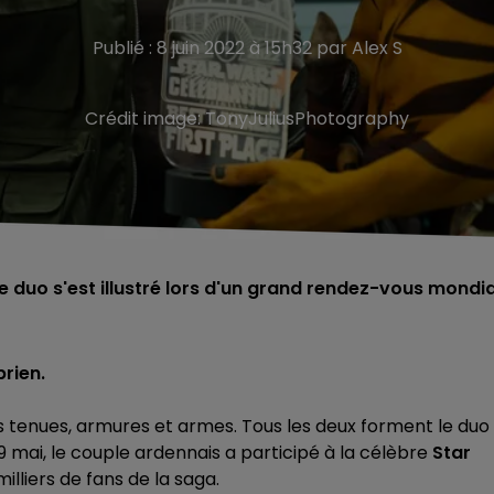
Publié : 8 juin 2022 à 15h32 par Alex S
Crédit image:
TonyJuliusPhotography
e duo s'est illustré lors d'un grand rendez-vous mondia
rien.
des tenues, armures et armes. Tous les deux forment le duo
 mai, le couple ardennais a participé à la célèbre
Star
liers de fans de la saga.