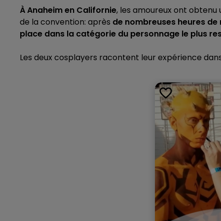
11h00 - 16h00
À Anaheim en Californie
, les amoureux ont obtenu 
LE WEEK-END CHAMPAGNE FM
de la convention: après
de nombreuses heures de 
place dans la catégorie du personnage le plus r
Les deux cosplayers racontent leur expérience dan
16h00 - 20h00
agne FM
Le Week-end Champagne 