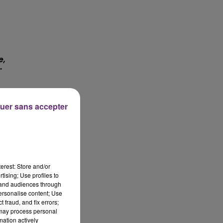
e,
"
uer sans accepter
erest: Store and/or
tising; Use profiles to
tand audiences through
personalise content; Use
 fraud, and fix errors;
 may process personal
mation actively