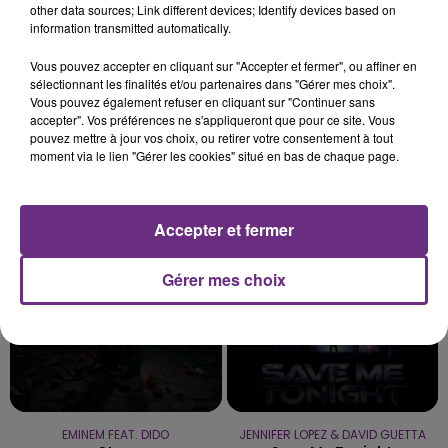
other data sources; Link different devices; Identify devices based on
information transmitted automatically.
5 août 2026
UN FEU DE REMORQUE BLOQUE LA
Vous pouvez accepter en cliquant sur "Accepter et fermer", ou affiner en
CIRCULATION DANS LES ARDENNES
sélectionnant les finalités et/ou partenaires dans "Gérer mes choix".
Un feu de remorque s'est déclaré ce mercredi en
Vous pouvez également refuser en cliquant sur "Continuer sans
accepter". Vos préférences ne s'appliqueront que pour ce site. Vous
fin de matinée sur l'A34.
pouvez mettre à jour vos choix, ou retirer votre consentement à tout
moment via le lien "Gérer les cookies" situé en bas de chaque page.
TITRES DIFFUSÉS
Accepter et fermer
18h38
18h38
18h35
18h35
Gérer mes choix
EMINEM FEAT. DIDO
JENNIFER LOPEZ & DAVID GUETTA