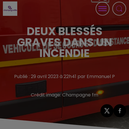
DEUX BLESSÉS
GRAVES DANS UN
INCENDIE
Publié : 29 avril 2023 à 22h41 par Emmanuel P
Crédit image:
Champagne fm