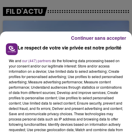
FIL D'ACTU
Continuer sans accepter
Le respect de votre vie privée est notre priorité
We and
our (447) partners
do the following data processing based on
your consent and/or our legitimate interest: Store and/or access
14h39
information on a device; Use limited data to select advertising; Create
L'INSPECTION DU TRAVAIL RAPPELLE À
profiles for personalised advertising; Use profiles to select personalised
L'ORDRE SUR LES CONDITIONS DE...
advertising; Measure advertising performance; Measure content
performance; Understand audiences through statistics or combinations
Alors que les dates de début des vendange 2026
of data from different sources; Develop and improve services; Create
s'est avéré être plus précoce que prévu,
profiles to personalise content; Use profiles to select personalised
l'inspection du Travail en profite pour rappeler
content; Use limited data to select content; Ensure security, prevent and
detect fraud, and fix errors; Deliver and present advertising and content;
les conditions de...
Save and communicate privacy choices. These technologies may
process personal data such as IP address and browsing data to offer
following functionalities: Identify devices based on information actively
requested; Use precise geolocation data; Match and combine data from