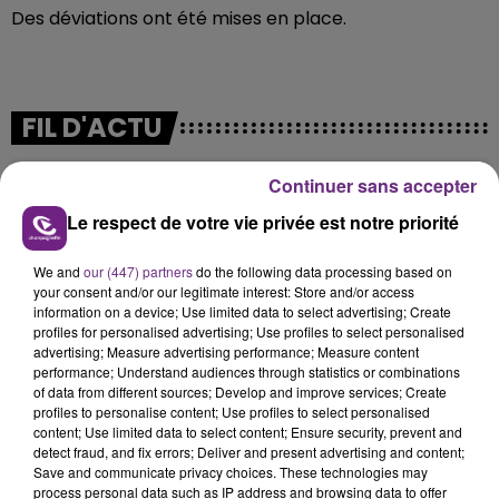
Des déviations ont été mises en place.
FIL D'ACTU
Continuer sans accepter
Le respect de votre vie privée est notre priorité
We and
our (447) partners
do the following data processing based on
your consent and/or our legitimate interest: Store and/or access
information on a device; Use limited data to select advertising; Create
profiles for personalised advertising; Use profiles to select personalised
7 août 2026
advertising; Measure advertising performance; Measure content
LA CENTRALE NUCLÉAIRE DE CHOOZ
performance; Understand audiences through statistics or combinations
TOUJOURS À L'ARRÊT
of data from different sources; Develop and improve services; Create
profiles to personalise content; Use profiles to select personalised
Cela fait déjà une semaine que la centrale
content; Use limited data to select content; Ensure security, prevent and
nucléaire ardennaise est à l'arrêt. Une situation
detect fraud, and fix errors; Deliver and present advertising and content;
justifiée par la sécheresse intense qui est toujours
Save and communicate privacy choices. These technologies may
process personal data such as IP address and browsing data to offer