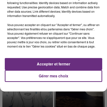
présente.
following functionalities: Identify devices based on information actively
requested; Use precise geolocation data; Match and combine data from
other data sources; Link different devices; Identify devices based on
information transmitted automatically.
Vous pouvez accepter en cliquant sur "Accepter et fermer", ou affiner en
7 août 2026
sélectionnant les finalités et/ou partenaires dans "Gérer mes choix".
LE MAGASIN JOUÉCLUB DE REIMS FERME
Vous pouvez également refuser en cliquant sur "Continuer sans
SES PORTES
accepter". Vos préférences ne s'appliqueront que pour ce site. Vous
pouvez mettre à jour vos choix, ou retirer votre consentement à tout
C'était l'une des institutions du centre-ville
moment via le lien "Gérer les cookies" situé en bas de chaque page.
rémois. Le magasin JouéClub est contraint de
fermer ses portes.
TITRES DIFFUSÉS
Accepter et fermer
23h16
23h16
23h13
23h13
Gérer mes choix