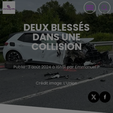
DEUX BLESSÉS
DANS UNE
COLLISION
Publié : 3 août 2024 à 16h51 par Emmanuel P
Crédit image:
L’Union