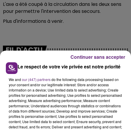
L'axe a été coupé à la circulation dans les deux sens
pour permettre l'intervention des secours.
Plus d'informations à venir.
FIL D'ACTU
Continuer sans accepter
Le respect de votre vie privée est notre priorité
We and
our (447) partners
do the following data processing based on
your consent and/or our legitimate interest: Store and/or access
information on a device; Use limited data to select advertising; Create
profiles for personalised advertising; Use profiles to select personalised
advertising; Measure advertising performance; Measure content
performance; Understand audiences through statistics or combinations
7 août 2026
of data from different sources; Develop and improve services; Create
LA CENTRALE NUCLÉAIRE DE CHOOZ
profiles to personalise content; Use profiles to select personalised
TOUJOURS À L'ARRÊT
content; Use limited data to select content; Ensure security, prevent and
Cela fait déjà une semaine que la centrale
detect fraud, and fix errors; Deliver and present advertising and content;