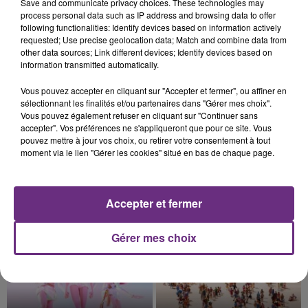
Save and communicate privacy choices. These technologies may
nucléaire ardennaise est à l'arrêt. Une situation
process personal data such as IP address and browsing data to offer
justifiée par la sécheresse intense qui est toujours
following functionalities: Identify devices based on information actively
présente.
requested; Use precise geolocation data; Match and combine data from
other data sources; Link different devices; Identify devices based on
information transmitted automatically.
Vous pouvez accepter en cliquant sur "Accepter et fermer", ou affiner en
sélectionnant les finalités et/ou partenaires dans "Gérer mes choix".
7 août 2026
Vous pouvez également refuser en cliquant sur "Continuer sans
LE MAGASIN JOUÉCLUB DE REIMS FERME
accepter". Vos préférences ne s'appliqueront que pour ce site. Vous
pouvez mettre à jour vos choix, ou retirer votre consentement à tout
SES PORTES
moment via le lien "Gérer les cookies" situé en bas de chaque page.
C'était l'une des institutions du centre-ville
rémois. Le magasin JouéClub est contraint de
fermer ses portes.
TITRES DIFFUSÉS
Accepter et fermer
Gérer mes choix
10h55
10h55
10h48
10h48