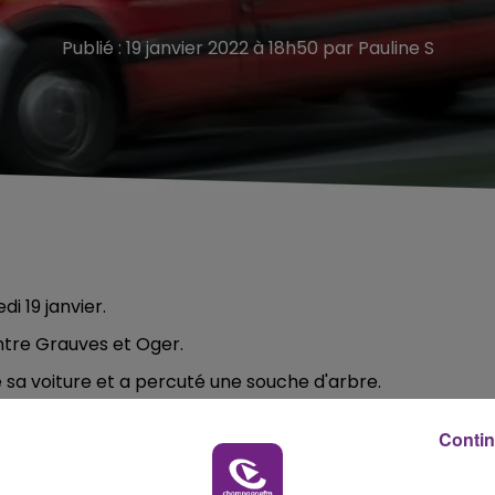
Publié : 19 janvier 2022 à 18h50 par Pauline S
i 19 janvier.
entre Grauves et Oger.
 sa voiture et a percuté une souche d'arbre.
Contin
e un camion et une voiture sur la RN44.