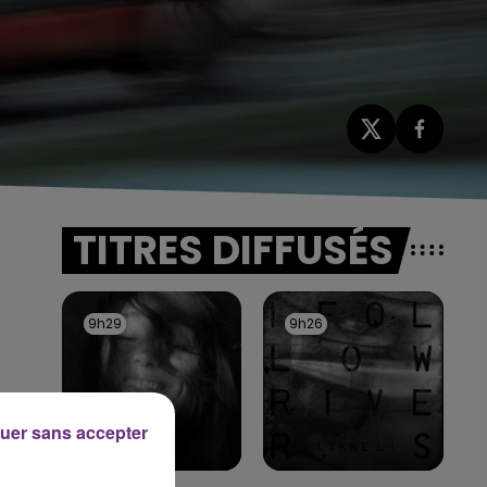
TITRES DIFFUSÉS
9h29
9h29
9h26
9h26
uer sans accepter