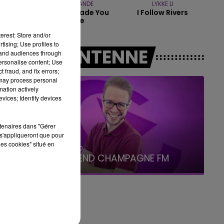
ARIANA GRANDE
LYKKE LI
Hate That I Made You
I Follow Rivers
7h00 - 12h00
Love Me
LE WEEK-END CHAMPAGNE FM
erest: Store and/or
tising; Use profiles to
A L'ANTENNE
tand audiences through
personalise content; Use
 fraud, and fix errors;
 may process personal
mation actively
vices; Identify devices
rtenaires dans "Gérer
s'appliqueront que pour
les cookies" situé en
16h00 - 20h00
LE WEEK-END CHAMPAGNE FM