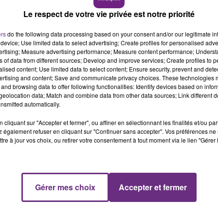
Le respect de votre vie privée est notre priorité
de Sarry en direction de Moncetz-Longevas.
16h00 - 20h00
LE WEEK-END CHAMPAGNE FM
ers
do the following data processing based on your consent and/or our legitimate int
device; Use limited data to select advertising; Create profiles for personalised adver
vertising; Measure advertising performance; Measure content performance; Unders
ns of data from different sources; Develop and improve services; Create profiles to 
alised content; Use limited data to select content; Ensure security, prevent and detect
ertising and content; Save and communicate privacy choices. These technologies
urnée sur la RN31 entre Muizon et Thillois.
and browsing data to offer following functionalities: Identify devices based on infor
eolocation data; Match and combine data from other data sources; Link different de
ture sans permis.
nsmitted automatically.
uvée en arrêt cardiaque.
cliquant sur "Accepter et fermer", ou affiner en sélectionnant les finalités et/ou pa
est à éviter.
 également refuser en cliquant sur "Continuer sans accepter". Vos préférences ne 
tre à jour vos choix, ou retirer votre consentement à tout moment via le lien "Gérer 
7h00 - 12h00
M
LE WEEK-END CHAMPAGNE FM
Gérer mes choix
Accepter et fermer