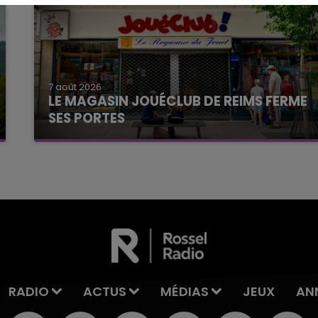
7 août 2026
LE MAGASIN JOUÉCLUB DE REIMS FERME
SES PORTES
C'était l'une des institutions du centre-ville
rémois. Le magasin JouéClub est contraint de
fermer ses portes.
RADIO
ACTUS
MÉDIAS
JEUX
AN