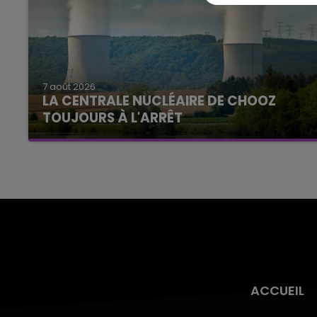
7 août 2026
LA CENTRALE NUCLÉAIRE DE CHOOZ
TOUJOURS À L'ARRÊT
Cela fait déjà une semaine que la centrale
nucléaire ardennaise est à l'arrêt. Une situation
justifiée par la sécheresse intense qui est
toujours présente.
ACCUEIL