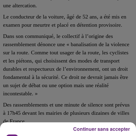
une altercation.
Le conducteur de la voiture, âgé de 52 ans, a été mis en
examen pour meurtre et placé en détention provisoire.
Dans son communiqué, le collectif à l’origine des
rassemblement dénonce une « banalisation de la violence
sur la route. Comme tout usager de la route, les cyclistes
et les piétons, qui choisissent des modes de transport
durables et respectueux de l’environnement, ont un droit
fondamental à la sécurité. Ce droit ne devrait jamais être
un sujet de débat ou une option mais une réalité
incontestable. »
Des rassemblements et une minute de silence sont prévus
à 17h45 devant les mairies de plusieurs dizaines de villes
de France.
Continuer sans accepter
Ce sera le cas à Reims, Charleville-Mézières, Châlons-en-