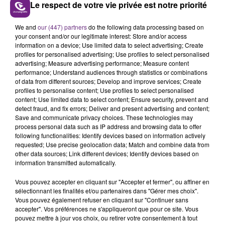
Le respect de votre vie privée est notre priorité
Champagne et Chaumont.
We and
our (447) partners
do the following data processing based on
your consent and/or our legitimate interest: Store and/or access
information on a device; Use limited data to select advertising; Create
profiles for personalised advertising; Use profiles to select personalised
advertising; Measure advertising performance; Measure content
performance; Understand audiences through statistics or combinations
of data from different sources; Develop and improve services; Create
FIL D'ACTU
profiles to personalise content; Use profiles to select personalised
content; Use limited data to select content; Ensure security, prevent and
detect fraud, and fix errors; Deliver and present advertising and content;
Save and communicate privacy choices. These technologies may
process personal data such as IP address and browsing data to offer
following functionalities: Identify devices based on information actively
requested; Use precise geolocation data; Match and combine data from
other data sources; Link different devices; Identify devices based on
information transmitted automatically.
Vous pouvez accepter en cliquant sur "Accepter et fermer", ou affiner en
7 août 2026
sélectionnant les finalités et/ou partenaires dans "Gérer mes choix".
LA CENTRALE NUCLÉAIRE DE CHOOZ
Vous pouvez également refuser en cliquant sur "Continuer sans
accepter". Vos préférences ne s'appliqueront que pour ce site. Vous
TOUJOURS À L'ARRÊT
pouvez mettre à jour vos choix, ou retirer votre consentement à tout
Cela fait déjà une semaine que la centrale