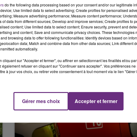
place pour sécuriser les lieux.
6h00 - 10h00
ers
do the following data processing based on your consent and/or our legitimate int
LA FAMILLE
device; Use limited data to select advertising; Create profiles for personalised adver
re dans l'établissement, les élèves ont
vertising; Measure advertising performance; Measure content performance; Unders
ns of data from different sources; Develop and improve services; Create profiles to 
alised content; Use limited data to select content; Ensure security, prevent and detect
ertising and content; Save and communicate privacy choices. These technologies
depuis 16h pour vérifier l’origine de l'alerte.
and browsing data to offer following functionalities: Identify devices based on infor
eolocation data; Match and combine data from other data sources; Link different de
nsmitted automatically.
cliquant sur "Accepter et fermer", ou affiner en sélectionnant les finalités et/ou pa
 également refuser en cliquant sur "Continuer sans accepter". Vos préférences ne 
tre à jour vos choix, ou retirer votre consentement à tout moment via le lien "Gérer 
10h00 - 14h00
LE TICKET DE CAISSE
Gérer mes choix
Accepter et fermer