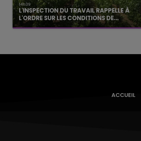
14h39
L'INSPECTION DU TRAVAIL RAPPELLE À
L'ORDRE SUR LES CONDITIONS DE...
Alors que les dates de début des vendange
2026 s'est avéré être plus précoce que prévu,
l'inspection du Travail en profite pour rappeler
les conditions de...
ACCUEIL