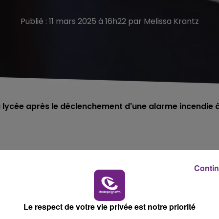
Publié : 11 mars 2025 à 16h22 par Melissa Krantz
u lycée après le déclenchement d'une alarme incendie 
ion du lycée de Bazeilles
après le déclencheme
Contin
sur le terrain de football puis au club-house pou
Le respect de votre vie privée est notre priorité