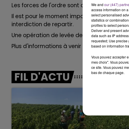
LE BEST OF DE LA FAMILLE
Les forces de l'ordre sont actuellement sur 
We and
our (447) partn
CHAMPAGNE FM
access information on a 
Il est pour le moment impossible de se rend
select personalised ad
statistics or combinatio
interdiction de repartir.
profiles to select person
Deliver and present adv
Une opération de levée de doute a été lancée 
data such as IP address 
requested; Use precise g
Plus d'informations à venir .
based on information tra
Vous pouvez accepter en 
mes choix". Vous pouvez
ce site. Vous pouvez met
FIL D'ACTU
bas de chaque page.
LE
6h00 - 10h00
La Famille