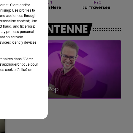
LENE MARLIN
TRYO
10h00 - 14h00
erest: Store and/or
Sitting Down Here
La Traversee
LE TICKET DE CAISSE
tising; Use profiles to
tand audiences through
personalise content; Use
A L'ANTENNE
 fraud, and fix errors;
 may process personal
mation actively
vices; Identify devices
rtenaires dans "Gérer
s'appliqueront que pour
les cookies" situé en
14h00 - 15h00
La Radio Pop