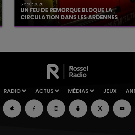
5 août 2026
UN FEU DE REMORQUE BLOQUE LA
CIRCULATION DANS LES ARDENNES
Un feu de remorque s'est déclaré ce mercredi
en fin de matinée sur l'A34.
RADIO
ACTUS
MÉDIAS
JEUX
AN