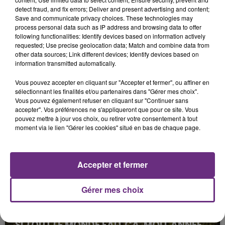
detect fraud, and fix errors; Deliver and present advertising and content;
Save and communicate privacy choices. These technologies may
process personal data such as IP address and browsing data to offer
following functionalities: Identify devices based on information actively
Pour contacter la LISA, vous pouvez appeler les
requested; Use precise geolocation data; Match and combine data from
numéros suivants :
other data sources; Link different devices; Identify devices based on
information transmitted automatically.
03 24 41 74 51 | 06 81 93 62 18
Vous pouvez accepter en cliquant sur "Accepter et fermer", ou affiner en
sélectionnant les finalités et/ou partenaires dans "Gérer mes choix".
Vous pouvez également refuser en cliquant sur "Continuer sans
accepter". Vos préférences ne s'appliqueront que pour ce site. Vous
FIL D'ACTU
pouvez mettre à jour vos choix, ou retirer votre consentement à tout
moment via le lien "Gérer les cookies" situé en bas de chaque page.
Accepter et fermer
Gérer mes choix
20h36
SI TOUT LE MONDE FAIT ÇA, MOI L'ANNÉE