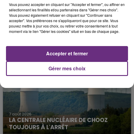
Vous pouvez accepter en cliquant sur "Accepter et fermer", ou affiner en
sélectionnant les finalités et/ou partenaires dans "Gérer mes choix".
Vous pouvez également refuser en cliquant sur "Continuer sans
accepter". Vos préférences ne s'appliqueront que pour ce site. Vous
pouvez mettre à jour vos choix, ou retirer votre consentement à tout
moment via le lien "Gérer les cookies" situé en bas de chaque page.
11h06
JAMAIS SANS MON FRÈRE
Accepter et fermer
Julien Fourel n'a plus donné signé de vie depuis 5
mois. Sa sœur poursuit ses recherches pour le
Gérer mes choix
retrouver.
7 août 2026
LA CENTRALE NUCLÉAIRE DE CHOOZ
TOUJOURS À L'ARRÊT