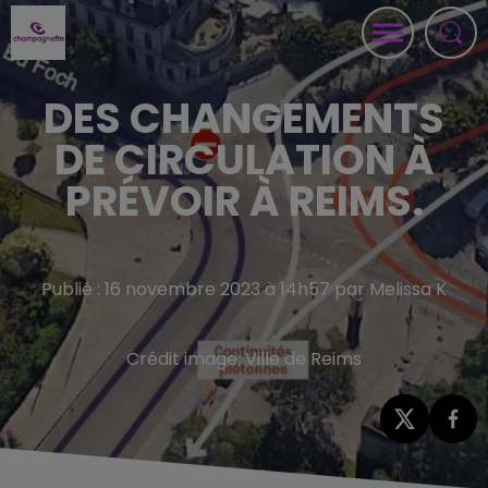
DES CHANGEMENTS
DE CIRCULATION À
PRÉVOIR À REIMS.
Publié : 16 novembre 2023 à 14h57 par Melissa K
Crédit image:
Ville de Reims