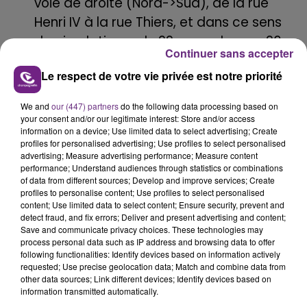
voie de droite (Nord->Sud), de la rue
Henri IV à la rue Thiers, et dans ce sens
de circulation -, du 22 novembre au 26
Continuer sans accepter
décembre - rue de la Tirelire, et plus
Le respect de votre vie privée est notre priorité
précisément sur la voie de gauche.
Durant cette période, des conditions
We and
our (447) partners
do the following data processing based on
your consent and/or our legitimate interest: Store and/or access
particulières d’accessibilité pour les
information on a device; Use limited data to select advertising; Create
commerçants du marché de Noël seront
profiles for personalised advertising; Use profiles to select personalised
advertising; Measure advertising performance; Measure content
mises en place
performance; Understand audiences through statistics or combinations
L'accessibilité des secours et des services
of data from different sources; Develop and improve services; Create
profiles to personalise content; Use profiles to select personalised
reste maintenue.
content; Use limited data to select content; Ensure security, prevent and
detect fraud, and fix errors; Deliver and present advertising and content;
Save and communicate privacy choices. These technologies may
process personal data such as IP address and browsing data to offer
following functionalities: Identify devices based on information actively
FIL D'ACTU
requested; Use precise geolocation data; Match and combine data from
other data sources; Link different devices; Identify devices based on
information transmitted automatically.