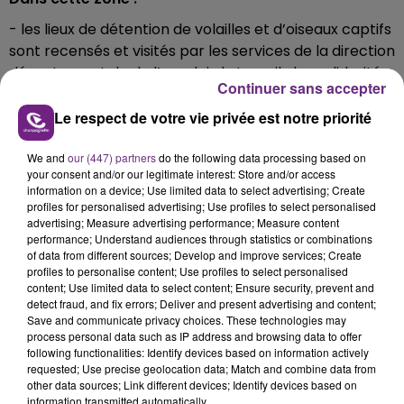
- les lieux de détention de volailles et d’oiseaux captifs
sont recensés et visités par les services de la direction
départementale de l’emploi, du travail, des solidarités
Continuer sans accepter
et de la protection des populations
Le respect de votre vie privée est notre priorité
- la mise à l’abri des volailles et oiseaux captifs est
obligatoire
We and
our (447) partners
do the following data processing based on
your consent and/or our legitimate interest: Store and/or access
- les mesures de biosécurité sont renforcées et les
information on a device; Use limited data to select advertising; Create
mouvements de volailles et autres oiseaux captifs
profiles for personalised advertising; Use profiles to select personalised
sont interdits
advertising; Measure advertising performance; Measure content
performance; Understand audiences through statistics or combinations
- l’introduction dans le milieu naturel de gibier à
of data from different sources; Develop and improve services; Create
plumes est interdite et une surveillance renforcée de
profiles to personalise content; Use profiles to select personalised
content; Use limited data to select content; Ensure security, prevent and
l’avifaune sauvage est mise en place.
detect fraud, and fix errors; Deliver and present advertising and content;
Save and communicate privacy choices. These technologies may
process personal data such as IP address and browsing data to offer
following functionalities: Identify devices based on information actively
requested; Use precise geolocation data; Match and combine data from
FIL D'ACTU
other data sources; Link different devices; Identify devices based on
information transmitted automatically.