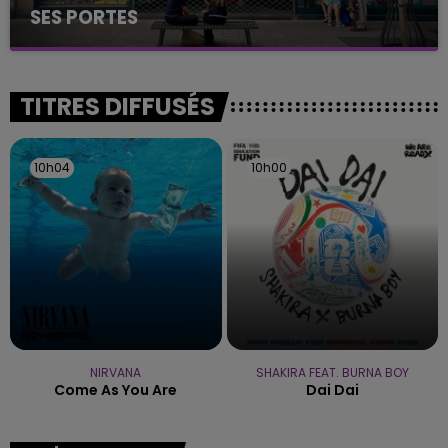
SES PORTES
C'était l'une des institutions du centre-ville
rémois. Le magasin JouéClub est contraint de
fermer ses portes.
TITRES DIFFUSÉS
10h04
10h04
10h00
10h00
NIRVANA
SHAKIRA FEAT. BURNA BOY
Come As You Are
Dai Dai