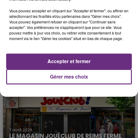
Vous pouvez accepter en cliquant sur "Accepter et fermer", ou affiner en
sélectionnant les finalités et/ou partenaires dans "Gérer mes choix".
Vous pouvez également refuser en cliquant sur "Continuer sans
accepter". Vos préférences ne s'appliqueront que pour ce site. Vous
pouvez mettre à jour vos choix, ou retirer votre consentement à tout
moment via le lien "Gérer les cookies" situé en bas de chaque page.
7 août 2026
LA CENTRALE NUCLÉAIRE DE CHOOZ
Accepter et fermer
TOUJOURS À L'ARRÊT
Cela fait déjà une semaine que la centrale
Gérer mes choix
nucléaire ardennaise est à l'arrêt. Une situation
justifiée par la sécheresse intense qui est toujours
présente.
7 août 2026
LE MAGASIN JOUÉCLUB DE REIMS FERME