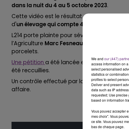
dans la nuit du 4 au 5 octobre 2023
.
16h00 - 20h00
M
LE WEEK-END CHAMPAGNE FM
Cette vidéo est le résultat d'une enquête 
d'
un élevage qui compte 4 000 animaux situ
L214 porte plainte pour sévices graves et m
l’Agriculture
Marc
Fesneau
à mettre fin à t
porcelets.
We and
our (447) partn
Une pétition
a été lancée en conséquence pa
access information on a 
été
reccuillies.
select personalised ad
statistics or combinatio
profiles to select person
Un contrôle effectué par la préfecture, devr
Deliver and present adv
affaire.
data such as IP address 
requested; Use precise g
based on information tra
Vous pouvez accepter en 
7h00 - 11h00
mes choix". Vous pouvez
agne FM
BEST OF
ce site. Vous pouvez met
bas de chaque page.