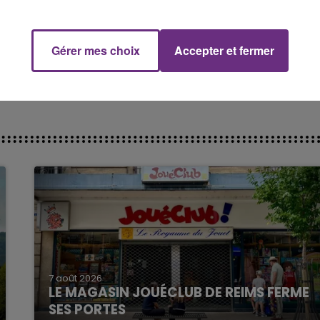
 du dépôt de cookies que vous avez exprimé. Si vous
 votre accord en cliquant sur le bouton ci-dessous.
Gérer mes choix
Accepter et fermer
her l'élément
7 août 2026
LE MAGASIN JOUÉCLUB DE REIMS FERME
SES PORTES