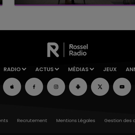
C'était l'une des institutions du centre-ville
rémois. Le magasin JouéClub est contraint de
fermer ses portes.
RADIO
ACTUS
MÉDIAS
JEUX
AN
nts
Recrutement
Mentions Légales
Gestion des 