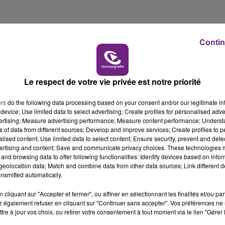
7h00 - 11h00
BEST OF
effectuée entre mai et septembre 2023, au sein
é à Corbeil dans la Marne.
Contin
auvais traitements, et appelle le ministre de
oute forme de castration et au claquage des
Le respect de votre vie privée est notre priorité
ers
do the following data processing based on your consent and/or our legitimate int
r l'association, plus de
68 582 signatures
ont
device; Use limited data to select advertising; Create profiles for personalised adver
vertising; Measure advertising performance; Measure content performance; Unders
ns of data from different sources; Develop and improve services; Create profiles to 
alised content; Use limited data to select content; Ensure security, prevent and detect
ait avoir une incidence sur la suite de cette
ertising and content; Save and communicate privacy choices. These technologies
and browsing data to offer following functionalities: Identify devices based on infor
eolocation data; Match and combine data from other data sources; Link different de
nsmitted automatically.
cliquant sur "Accepter et fermer", ou affiner en sélectionnant les finalités et/ou pa
11h00 - 16h00
 également refuser en cliquant sur "Continuer sans accepter". Vos préférences ne 
Le week-end Champagne FM
tre à jour vos choix, ou retirer votre consentement à tout moment via le lien "Gérer 