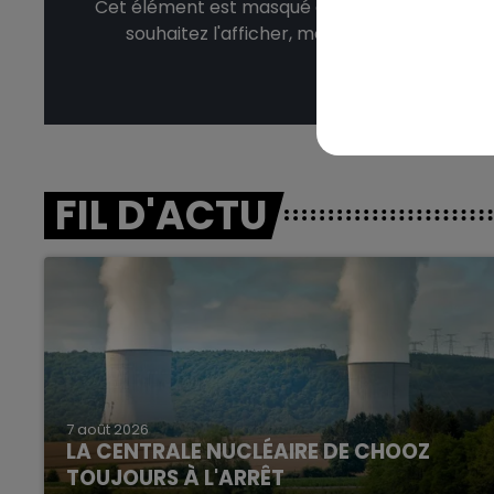
Cet élément est masqué compte-tenu du refus
souhaitez l'afficher, merci de nous donner
Affic
FIL D'ACTU
7 août 2026
LA CENTRALE NUCLÉAIRE DE CHOOZ
TOUJOURS À L'ARRÊT