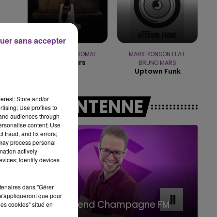
11h00 - 16h00
LE WEEK-END CHAMPAGNE FM
uer sans accepter
TOVE LO & STROMAE
MARK RONSON FEAT.
Des Fleurs
BRUNO MARS
Uptown Funk
erest: Store and/or
A L'ANTENNE
tising; Use profiles to
tand audiences through
personalise content; Use
 fraud, and fix errors;
 may process personal
mation actively
vices; Identify devices
rtenaires dans "Gérer
16h00 - 20h00
s'appliqueront que pour
Le Week-end Champagne FM
les cookies" situé en