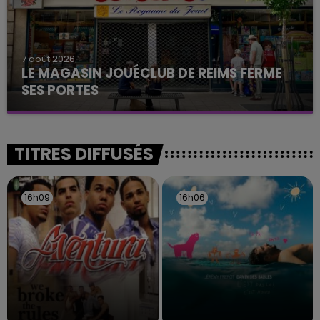
7 août 2026
LE MAGASIN JOUÉCLUB DE REIMS FERME
SES PORTES
C'était l'une des institutions du centre-ville
rémois. Le magasin JouéClub est contraint de
fermer ses portes.
TITRES DIFFUSÉS
16h09
16h09
16h06
16h06