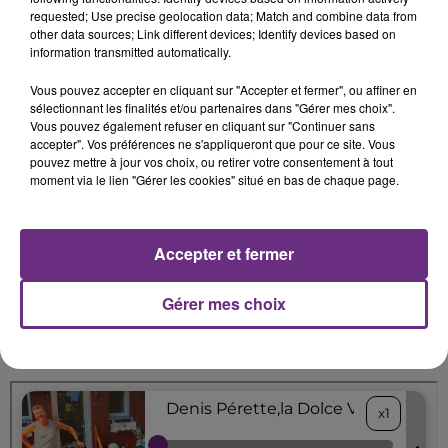
requested; Use precise geolocation data; Match and combine data from
other data sources; Link different devices; Identify devices based on
information transmitted automatically.
Vous pouvez accepter en cliquant sur "Accepter et fermer", ou affiner en
Sur sa machine, l’ardennais a parcouru bien des kms
sélectionnant les finalités et/ou partenaires dans "Gérer mes choix".
Vous pouvez également refuser en cliquant sur "Continuer sans
depuis toutes ces années. Il a vu le département se
accepter". Vos préférences ne s'appliqueront que pour ce site. Vous
pouvez mettre à jour vos choix, ou retirer votre consentement à tout
développer, tant sur l’aspect touristique qu’économique.
moment via le lien "Gérer les cookies" situé en bas de chaque page.
Même s’il y a toujours des choses à redire, l’herbe n’est
Accepter et fermer
pas plus verte qu’ailleurs, et finalement il fait bon vivre
dans les Ardennes. Denis Perrette ne vous dira pas le
Gérer mes choix
contraire…