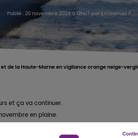
Publié : 20 novembre 2024 à 12h07 par Emmanuel P
 et de la Haute-Marne en vigilance orange neige-vergl
rs et ça va continuer.
 novembre en plaine.
Marne sont d'ailleurs placés en vigilance orang
Contin