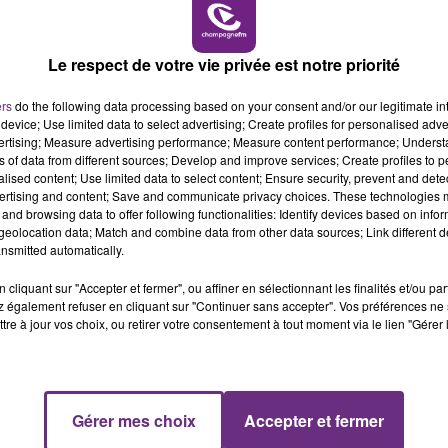
10h00 - 14h00
LE TICKET DE CAISSE
 précoce et suffisamment notable pour rendre
Le respect de votre vie privée est notre priorité
ers
do the following data processing based on your consent and/or our legitimate int
device; Use limited data to select advertising; Create profiles for personalised adver
vertising; Measure advertising performance; Measure content performance; Unders
ns of data from different sources; Develop and improve services; Create profiles to 
ige devraient survenir par le sud des
alised content; Use limited data to select content; Ensure security, prevent and detect
 avant de remonter vers l'Aube et la Haute-
ertising and content; Save and communicate privacy choices. These technologies
and browsing data to offer following functionalities: Identify devices based on infor
eolocation data; Match and combine data from other data sources; Link different de
nsmitted automatically.
irée.
cliquant sur "Accepter et fermer", ou affiner en sélectionnant les finalités et/ou pa
de demain, de 3 à 10 cm de neige.
14h00 - 15h00
 également refuser en cliquant sur "Continuer sans accepter". Vos préférences ne 
La Radio Pop
tre à jour vos choix, ou retirer votre consentement à tout moment via le lien "Gérer 
re affectées par ce phénomène.
Gérer mes choix
Accepter et fermer