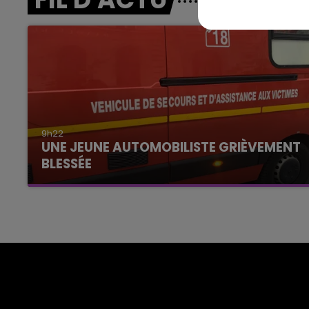
9h22
UNE JEUNE AUTOMOBILISTE GRIÈVEMENT
BLESSÉE
Une automobiliste s'est retrouvée piégée dans
son véhicule après une collision avec un poids
lourd. Très grièvement blessée, la jeune femme
de 20 ans a été...