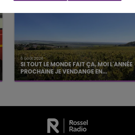
6 août 2026
SI TOUT LE MONDE FAIT ÇA, MOI L'ANNÉE
PROCHAINE JE VENDANGE EN...
La vendange en Champagne a débuté ce jeudi
6 août dans la commune de Montgueux (Aube).
Du jamais vu !