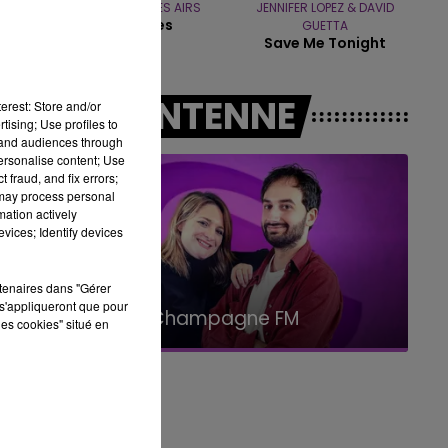
BOULEVARD DES AIRS
JENNIFER LOPEZ & DAVID
Bruxelles
GUETTA
14h00 - 15h00
Save Me Tonight
LA RADIO POP
A L'ANTENNE
erest: Store and/or
tising; Use profiles to
tand audiences through
personalise content; Use
 fraud, and fix errors;
 may process personal
mation actively
vices; Identify devices
rtenaires dans "Gérer
15h00 - 19h00
s'appliqueront que pour
Le Club Champagne FM
les cookies" situé en