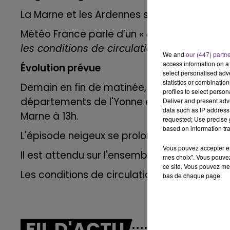
La Marne et les Ardennes sont en jaune.
6h00 - 10h00
LA FAMILLE
Météo France parle d’un «
épisode hivernal
les conditions de circulation difficiles
. »
We and
our (447) partn
access information on a 
Évolution prévue
select personalised ad
statistics or combinatio
Demain en fin de matinée, des chutes de ne
profiles to select person
départements de l'Yonne et de la Côte d'Or
Deliver and present adv
data such as IP address 
Marne à 13h.
requested; Use precise g
based on information tra
L'épisode neigeux se prolongera jusqu'en so
Vous pouvez accepter en 
Il est attendu sur l'ensemble de la journée 
10h00 - 14h00
mes choix". Vous pouvez
LE TICKET DE CAISSE
ce site. Vous pouvez met
Les conditions de circulations pourront êt
bas de chaque page.
FIL D'ACTU