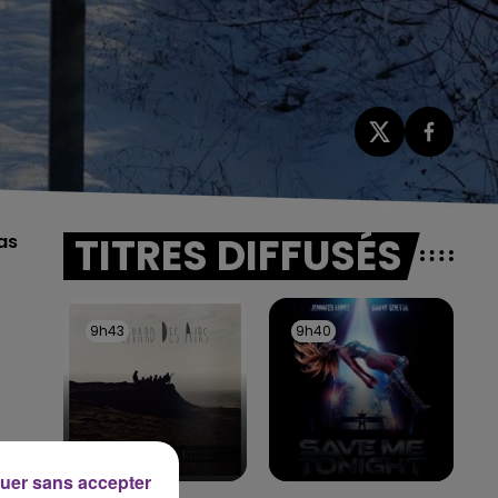
TITRES DIFFUSÉS
as
9h43
9h43
9h40
9h40
e
uer sans accepter