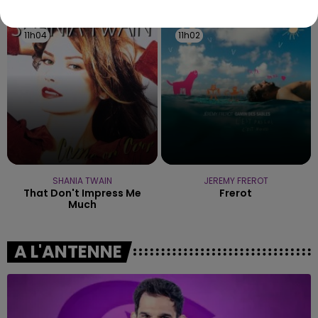
11h04
11h04
11h02
11h02
SHANIA TWAIN
JEREMY FREROT
That Don't Impress Me
Frerot
Much
A L'ANTENNE