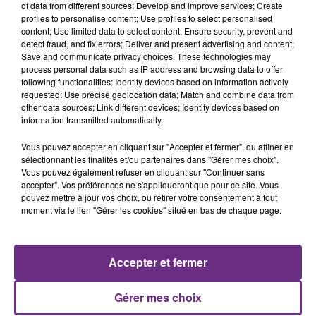
of data from different sources; Develop and improve services; Create
profiles to personalise content; Use profiles to select personalised
content; Use limited data to select content; Ensure security, prevent and
7 août 2026
detect fraud, and fix errors; Deliver and present advertising and content;
LA CENTRALE NUCLÉAIRE DE CHOOZ
Save and communicate privacy choices. These technologies may
TOUJOURS À L'ARRÊT
process personal data such as IP address and browsing data to offer
following functionalities: Identify devices based on information actively
Cela fait déjà une semaine que la centrale
requested; Use precise geolocation data; Match and combine data from
nucléaire ardennaise est à l'arrêt. Une situation
other data sources; Link different devices; Identify devices based on
justifiée par la sécheresse intense qui est toujours
information transmitted automatically.
présente.
Vous pouvez accepter en cliquant sur "Accepter et fermer", ou affiner en
sélectionnant les finalités et/ou partenaires dans "Gérer mes choix".
Vous pouvez également refuser en cliquant sur "Continuer sans
accepter". Vos préférences ne s'appliqueront que pour ce site. Vous
pouvez mettre à jour vos choix, ou retirer votre consentement à tout
moment via le lien "Gérer les cookies" situé en bas de chaque page.
7 août 2026
LE MAGASIN JOUÉCLUB DE REIMS FERME
SES PORTES
Accepter et fermer
C'était l'une des institutions du centre-ville
rémois. Le magasin JouéClub est contraint de
fermer ses portes.
Gérer mes choix
TITRES DIFFUSÉS