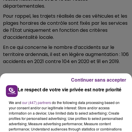
départementales.
Pour rappel, les trajets réalisés de ces véhicules et les
plages horaires de contrôle sont fixés par les services
de l’État uniquement en fonction des critères
d’accidentalité locale.
En ce qui concerne le nombre d’accidents sur le
territoire ardennais, il est en légère augmentation : 106
accidents en 2021 contre 104 en 2020 et 91 en 2019.
Continuer sans accepter
FIL D'ACTU
Le respect de votre vie privée est notre priorité
We and
our (447) partners
do the following data processing based on
your consent and/or our legitimate interest: Store and/or access
information on a device; Use limited data to select advertising; Create
profiles for personalised advertising; Use profiles to select personalised
advertising; Measure advertising performance; Measure content
performance; Understand audiences through statistics or combinations