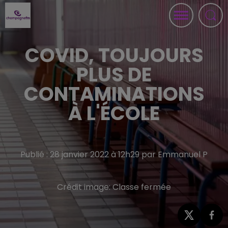
COVID, TOUJOURS
PLUS DE
CONTAMINATIONS
À L'ÉCOLE
Publié : 28 janvier 2022 à 12h29 par Emmanuel P
Crédit image:
Classe fermée