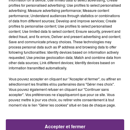
FIL D'ACTU
profiles for personalised advertising; Use profiles to select personalised
advertising; Measure advertising performance; Measure content
performance; Understand audiences through statistics or combinations
of data from different sources; Develop and improve services; Create
profiles to personalise content; Use profiles to select personalised
content; Use limited data to select content; Ensure security, prevent and
detect fraud, and fix errors; Deliver and present advertising and content;
Save and communicate privacy choices. These technologies may
process personal data such as IP address and browsing data to offer
following functionalities: Identify devices based on information actively
7 août 2026
requested; Use precise geolocation data; Match and combine data from
LA CENTRALE NUCLÉAIRE DE CHOOZ
other data sources; Link different devices; Identify devices based on
information transmitted automatically.
TOUJOURS À L'ARRÊT
Cela fait déjà une semaine que la centrale
Vous pouvez accepter en cliquant sur "Accepter et fermer", ou affiner en
nucléaire ardennaise est à l'arrêt. Une situation
sélectionnant les finalités et/ou partenaires dans "Gérer mes choix".
Vous pouvez également refuser en cliquant sur "Continuer sans
justifiée par la sécheresse intense qui est toujours
accepter". Vos préférences ne s'appliqueront que pour ce site. Vous
présente.
pouvez mettre à jour vos choix, ou retirer votre consentement à tout
moment via le lien "Gérer les cookies" situé en bas de chaque page.
Accepter et fermer
7 août 2026