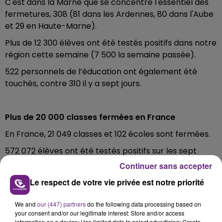
C'est dans la Marne que se concentre l'essentiel des
fermetures, 308 (81 dans les Ardennes, 80 dans l'Aube
et 29 en Haute-Marne).
Plus de 12 300 élèves ont été testés positifs dans notre
région cette semaine (7 500 la semaine passée).
522 personnels de l’éducation ont également été
touchés, contre 310 il y a sept jours.
Plus de 20 000 classes fermées en France
En France, 21 049 classes et 102 écoles sont fermées.
572 072 élèves ont été testés positifs sur les sept
derniers jours, ce qui représente près de 5 % de
Continuer sans accepter
l’effectif total.
Le respect de votre vie privée est notre priorité
We and
our (447) partners
do the following data processing based on
your consent and/or our legitimate interest: Store and/or access
information on a device; Use limited data to select advertising; Create