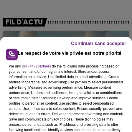
FIL D'ACTU
Continuer sans accepter
Le respect de votre vie privée est notre priorité
We and
our (447) partners
do the following data processing based on
your consent and/or our legitimate interest: Store and/or access
information on a device; Use limited data to select advertising; Create
7 août 2026
profiles for personalised advertising; Use profiles to select personalised
LA CENTRALE NUCLÉAIRE DE CHOOZ
advertising; Measure advertising performance; Measure content
TOUJOURS À L'ARRÊT
performance; Understand audiences through statistics or combinations
of data from different sources; Develop and improve services; Create
Cela fait déjà une semaine que la centrale
profiles to personalise content; Use profiles to select personalised
nucléaire ardennaise est à l'arrêt. Une situation
content; Use limited data to select content; Ensure security, prevent and
justifiée par la sécheresse intense qui est toujours
detect fraud, and fix errors; Deliver and present advertising and content;
Save and communicate privacy choices. These technologies may
présente.
process personal data such as IP address and browsing data to offer
following functionalities: Identify devices based on information actively