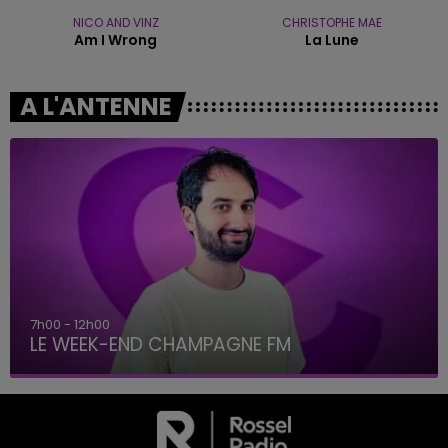
NICO AND VINZ
CHRISTOPHE MAE
Am I Wrong
La Lune
A L'ANTENNE
7h00 - 12h00
LE WEEK-END CHAMPAGNE FM