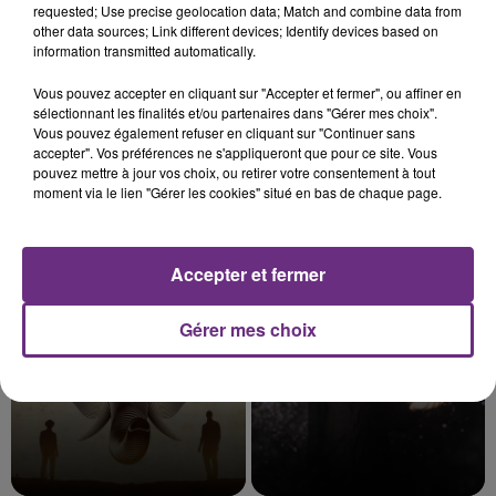
requested; Use precise geolocation data; Match and combine data from
other data sources; Link different devices; Identify devices based on
information transmitted automatically.
7 août 2026
Vous pouvez accepter en cliquant sur "Accepter et fermer", ou affiner en
LE MAGASIN JOUÉCLUB DE REIMS FERME
sélectionnant les finalités et/ou partenaires dans "Gérer mes choix".
SES PORTES
Vous pouvez également refuser en cliquant sur "Continuer sans
C'était l'une des institutions du centre-ville
accepter". Vos préférences ne s'appliqueront que pour ce site. Vous
pouvez mettre à jour vos choix, ou retirer votre consentement à tout
rémois. Le magasin JouéClub est contraint de
moment via le lien "Gérer les cookies" situé en bas de chaque page.
fermer ses portes.
TITRES DIFFUSÉS
Accepter et fermer
14h46
14h46
14h43
14h43
Gérer mes choix