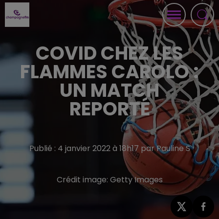
COVID CHEZ LES
FLAMMES CAROLO :
UN MATCH
REPORTÉ
Publié : 4 janvier 2022 à 18h17 par Pauline S
Crédit image:
Getty Images