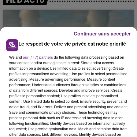
FIL D'ACTU
Continuer sans accepter
Le respect de votre vie privée est notre priorité
We and
our (447) partners
do the following data processing based on
7 août 2026
your consent and/or our legitimate interest: Store and/or access
LA CENTRALE NUCLÉAIRE DE CHOOZ
information on a device; Use limited data to select advertising; Create
TOUJOURS À L'ARRÊT
profiles for personalised advertising; Use profiles to select personalised
advertising; Measure advertising performance; Measure content
Cela fait déjà une semaine que la centrale
performance; Understand audiences through statistics or combinations
nucléaire ardennaise est à l'arrêt. Une situation
of data from different sources; Develop and improve services; Create
justifiée par la sécheresse intense qui est toujours
profiles to personalise content; Use profiles to select personalised
content; Use limited data to select content; Ensure security, prevent and
présente.
detect fraud, and fix errors; Deliver and present advertising and content;
Save and communicate privacy choices. These technologies may
process personal data such as IP address and browsing data to offer
following functionalities: Identify devices based on information actively
requested; Use precise geolocation data; Match and combine data from
other data sources; Link different devices; Identify devices based on
7 août 2026