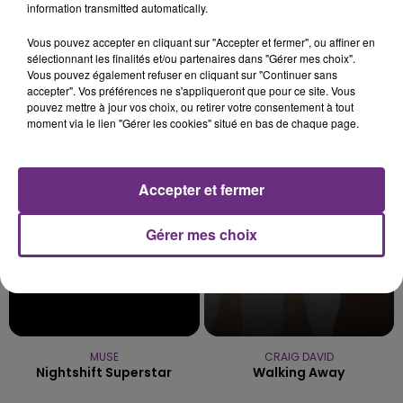
information transmitted automatically.
LE MAGASIN JOUÉCLUB DE REIMS FERME
SES PORTES
Vous pouvez accepter en cliquant sur "Accepter et fermer", ou affiner en
C'était l'une des institutions du centre-ville
sélectionnant les finalités et/ou partenaires dans "Gérer mes choix".
Vous pouvez également refuser en cliquant sur "Continuer sans
rémois. Le magasin JouéClub est contraint de
accepter". Vos préférences ne s'appliqueront que pour ce site. Vous
fermer ses portes.
pouvez mettre à jour vos choix, ou retirer votre consentement à tout
TITRES DIFFUSÉS
moment via le lien "Gérer les cookies" situé en bas de chaque page.
17h25
17h25
17h22
17h22
Accepter et fermer
Gérer mes choix
MUSE
CRAIG DAVID
Nightshift Superstar
Walking Away