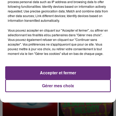
process personal data such as IP address and browsing data to offer
présente.
following functionalities: Identify devices based on information actively
requested; Use precise geolocation data; Match and combine data from
other data sources; Link different devices; Identify devices based on
information transmitted automatically.
Vous pouvez accepter en cliquant sur "Accepter et fermer", ou affiner en
7 août 2026
LE MAGASIN JOUÉCLUB DE REIMS FERME
sélectionnant les finalités et/ou partenaires dans "Gérer mes choix".
Vous pouvez également refuser en cliquant sur "Continuer sans
SES PORTES
accepter". Vos préférences ne s'appliqueront que pour ce site. Vous
C'était l'une des institutions du centre-ville
pouvez mettre à jour vos choix, ou retirer votre consentement à tout
moment via le lien "Gérer les cookies" situé en bas de chaque page.
rémois. Le magasin JouéClub est contraint de
fermer ses portes.
TITRES DIFFUSÉS
Accepter et fermer
1h00
1h00
0h58
0h58
Gérer mes choix