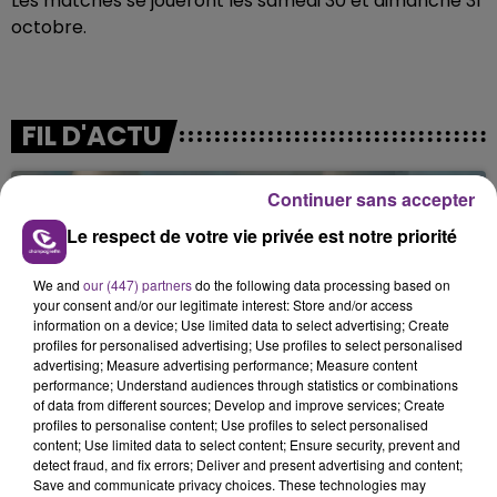
Les matches se joueront les samedi 30 et dimanche 31
octobre.
FIL D'ACTU
Continuer sans accepter
Le respect de votre vie privée est notre priorité
We and
our (447) partners
do the following data processing based on
your consent and/or our legitimate interest: Store and/or access
information on a device; Use limited data to select advertising; Create
profiles for personalised advertising; Use profiles to select personalised
7 août 2026
advertising; Measure advertising performance; Measure content
LA CENTRALE NUCLÉAIRE DE CHOOZ
performance; Understand audiences through statistics or combinations
TOUJOURS À L'ARRÊT
of data from different sources; Develop and improve services; Create
profiles to personalise content; Use profiles to select personalised
Cela fait déjà une semaine que la centrale
content; Use limited data to select content; Ensure security, prevent and
nucléaire ardennaise est à l'arrêt. Une situation
detect fraud, and fix errors; Deliver and present advertising and content;
justifiée par la sécheresse intense qui est toujours
Save and communicate privacy choices. These technologies may