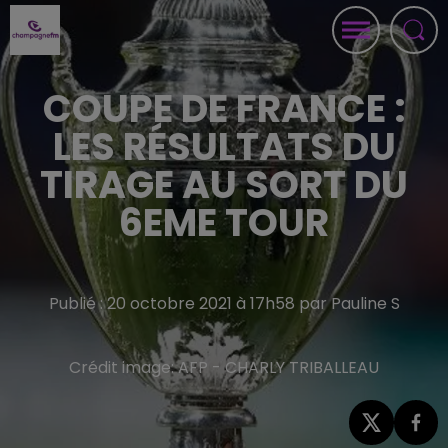
COUPE DE FRANCE :
LES RÉSULTATS DU
TIRAGE AU SORT DU
6EME TOUR
Publié : 20 octobre 2021 à 17h58 par Pauline S
Crédit image:
AFP - CHARLY TRIBALLEAU