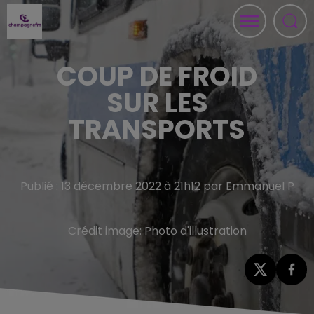
COUP DE FROID
SUR LES
TRANSPORTS
Publié : 13 décembre 2022 à 21h12 par Emmanuel P
Crédit image:
Photo d'illustration