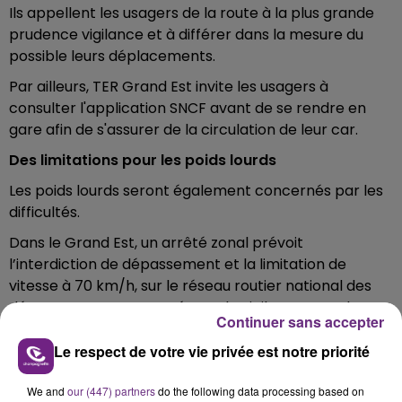
Ils appellent les usagers de la route à la plus grande
prudence vigilance et à différer dans la mesure du
possible leurs déplacements.
Par ailleurs, TER Grand Est invite les usagers à
consulter l'application SNCF avant de se rendre en
gare afin de s'assurer de la circulation de leur car.
Des limitations pour les poids lourds
Les poids lourds seront également concernés par les
difficultés.
Dans le Grand Est, un arrêté zonal prévoit
l’interdiction de dépassement et la limitation de
vitesse à 70 km/h, sur le réseau routier national des
départements concernés par la vigilance, pour les
Continuer sans accepter
poids lourds de plus de 7.5 T.
Le respect de votre vie privée est notre priorité
We and
our (447) partners
do the following data processing based on