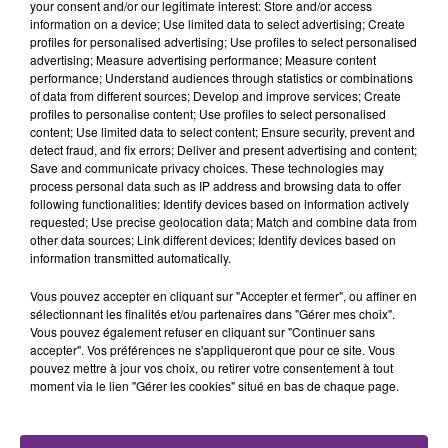
your consent and/or our legitimate interest: Store and/or access
information on a device; Use limited data to select advertising; Create
profiles for personalised advertising; Use profiles to select personalised
FIL D'ACTU
advertising; Measure advertising performance; Measure content
performance; Understand audiences through statistics or combinations
of data from different sources; Develop and improve services; Create
profiles to personalise content; Use profiles to select personalised
content; Use limited data to select content; Ensure security, prevent and
detect fraud, and fix errors; Deliver and present advertising and content;
Save and communicate privacy choices. These technologies may
process personal data such as IP address and browsing data to offer
following functionalities: Identify devices based on information actively
requested; Use precise geolocation data; Match and combine data from
other data sources; Link different devices; Identify devices based on
7 août 2026
information transmitted automatically.
LA CENTRALE NUCLÉAIRE DE CHOOZ
TOUJOURS À L'ARRÊT
Vous pouvez accepter en cliquant sur "Accepter et fermer", ou affiner en
Cela fait déjà une semaine que la centrale
sélectionnant les finalités et/ou partenaires dans "Gérer mes choix".
Vous pouvez également refuser en cliquant sur "Continuer sans
nucléaire ardennaise est à l'arrêt. Une situation
accepter". Vos préférences ne s'appliqueront que pour ce site. Vous
justifiée par la sécheresse intense qui est toujours
pouvez mettre à jour vos choix, ou retirer votre consentement à tout
présente.
moment via le lien "Gérer les cookies" situé en bas de chaque page.