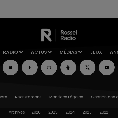
rémois. Le magasin JouéClub est contraint de
fermer ses portes.
RADIO
ACTUS
MÉDIAS
JEUX
AN
nts
Recrutement
Mentions Légales
Gestion des 
Archives
2026
2025
2024
2023
2022