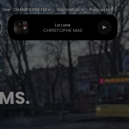
Live :
CHAMPAGNE FM
Webradios
Podcasts
La Lune
CHRISTOPHE MAE
IMS.