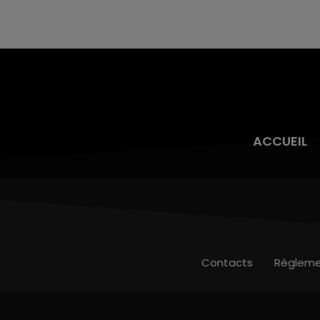
nucléaire ardennaise est à l'arrêt. Une situation
justifiée par la sécheresse intense qui est
toujours présente.
ACCUEIL
Contacts
Règleme