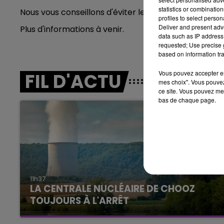
15h00 - 19h00
statistics or combinatio
Nous vous conseillons d'éviter le secteur .
LE CLUB CHAMPAGNE FM
profiles to select person
Deliver and present adv
Plus d'informations à venir.
data such as IP address 
requested; Use precise g
based on information tra
Vous pouvez accepter en 
FIL D'ACTU
mes choix". Vous pouvez
ce site. Vous pouvez met
bas de chaque page.
19h00 - 19h15
FM
LA POP MACHINE - CHAMPAG
11h37
LA CENTRALE NUCLÉAIRE DE CHOOZ
TOUJOURS À L'ARRÊT
Cela fait déjà une semaine que la centrale