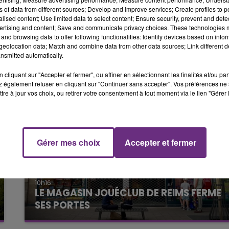
19h00 - 19h15
ns of data from different sources; Develop and improve services; Create profiles to 
LA POP MACHINE - CHAMPAGNE FM
alised content; Use limited data to select content; Ensure security, prevent and detect
ertising and content; Save and communicate privacy choices. These technologies
and browsing data to offer following functionalities: Identify devices based on infor
eolocation data; Match and combine data from other data sources; Link different de
nsmitted automatically.
cliquant sur "Accepter et fermer", ou affiner en sélectionnant les finalités et/ou pa
 également refuser en cliquant sur "Continuer sans accepter". Vos préférences ne 
tre à jour vos choix, ou retirer votre consentement à tout moment via le lien "Gérer 
19h15 - 20h00
Gérer mes choix
Accepter et fermer
NE FM
LA RADIO POP
10h16
LE MAGASIN JOUÉCLUB DE REIMS FERME
SES PORTES
C'était l'une des institutions du centre-ville