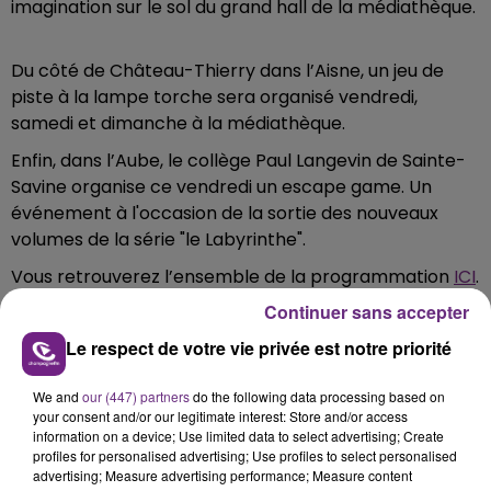
imagination sur le sol du grand hall de la médiathèque.
Du côté de Château-Thierry dans l’Aisne, un jeu de
piste à la lampe torche sera organisé vendredi,
samedi et dimanche à la médiathèque.
Enfin, dans l’Aube, le collège Paul Langevin de Sainte-
Savine organise ce vendredi un escape game. Un
événement à l'occasion de la sortie des nouveaux
volumes de la série "le Labyrinthe".
Vous retrouverez l’ensemble de la programmation
ICI
.
Continuer sans accepter
Le respect de votre vie privée est notre priorité
FIL D'ACTU
We and
our (447) partners
do the following data processing based on
your consent and/or our legitimate interest: Store and/or access
information on a device; Use limited data to select advertising; Create
profiles for personalised advertising; Use profiles to select personalised
advertising; Measure advertising performance; Measure content