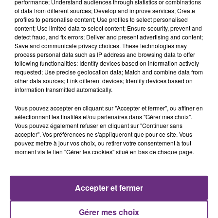
performance; Understand audiences through statistics or combinations
of data from different sources; Develop and improve services; Create
profiles to personalise content; Use profiles to select personalised
content; Use limited data to select content; Ensure security, prevent and
detect fraud, and fix errors; Deliver and present advertising and content;
Save and communicate privacy choices. These technologies may
6 août 2026
process personal data such as IP address and browsing data to offer
SI TOUT LE MONDE FAIT ÇA, MOI L'ANNÉE
following functionalities: Identify devices based on information actively
PROCHAINE JE VENDANGE EN...
requested; Use precise geolocation data; Match and combine data from
La vendange en Champagne a débuté ce jeudi 6
other data sources; Link different devices; Identify devices based on
information transmitted automatically.
août dans la commune de Montgueux (Aube). Du
jamais vu !
Vous pouvez accepter en cliquant sur "Accepter et fermer", ou affiner en
sélectionnant les finalités et/ou partenaires dans "Gérer mes choix".
Vous pouvez également refuser en cliquant sur "Continuer sans
accepter". Vos préférences ne s'appliqueront que pour ce site. Vous
pouvez mettre à jour vos choix, ou retirer votre consentement à tout
moment via le lien "Gérer les cookies" situé en bas de chaque page.
6 août 2026
L'INSPECTION DU TRAVAIL RAPPELLE À
Accepter et fermer
L'ORDRE SUR LES CONDITIONS DE...
Alors que les dates de début des vendange 2026
Gérer mes choix
s'est avéré être plus précoce que prévu,