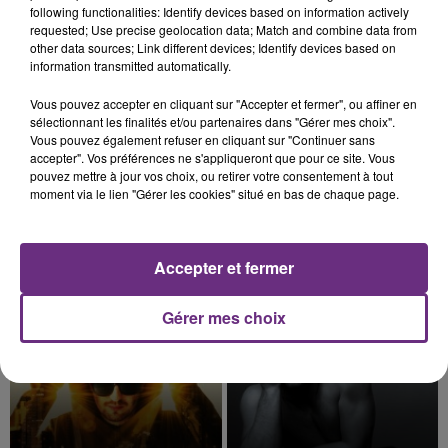
présente.
following functionalities: Identify devices based on information actively
requested; Use precise geolocation data; Match and combine data from
other data sources; Link different devices; Identify devices based on
information transmitted automatically.
Vous pouvez accepter en cliquant sur "Accepter et fermer", ou affiner en
7 août 2026
sélectionnant les finalités et/ou partenaires dans "Gérer mes choix".
LE MAGASIN JOUÉCLUB DE REIMS FERME
Vous pouvez également refuser en cliquant sur "Continuer sans
SES PORTES
accepter". Vos préférences ne s'appliqueront que pour ce site. Vous
pouvez mettre à jour vos choix, ou retirer votre consentement à tout
C'était l'une des institutions du centre-ville
moment via le lien "Gérer les cookies" situé en bas de chaque page.
rémois. Le magasin JouéClub est contraint de
fermer ses portes.
TITRES DIFFUSÉS
Accepter et fermer
20h51
20h51
20h47
20h47
Gérer mes choix