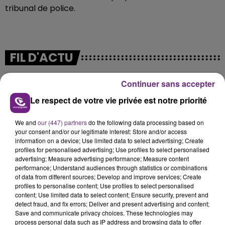
tribunal de police.
FIL D'ACTU
Continuer sans accepter
Le respect de votre vie privée est notre priorité
We and
our (447) partners
do the following data processing based on
your consent and/or our legitimate interest: Store and/or access
information on a device; Use limited data to select advertising; Create
profiles for personalised advertising; Use profiles to select personalised
7 août 2026
advertising; Measure advertising performance; Measure content
LA CENTRALE NUCLÉAIRE DE CHOOZ
performance; Understand audiences through statistics or combinations
TOUJOURS À L'ARRÊT
of data from different sources; Develop and improve services; Create
profiles to personalise content; Use profiles to select personalised
Cela fait déjà une semaine que la centrale
content; Use limited data to select content; Ensure security, prevent and
nucléaire ardennaise est à l'arrêt. Une situation
detect fraud, and fix errors; Deliver and present advertising and content;
justifiée par la sécheresse intense qui est toujours
Save and communicate privacy choices. These technologies may
process personal data such as IP address and browsing data to offer