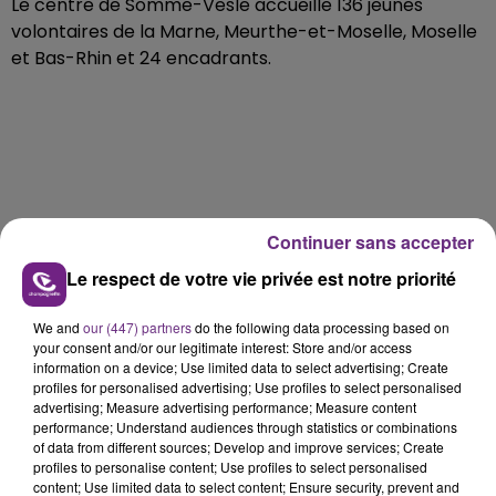
Le centre de Somme-Vesle accueille 136 jeunes
volontaires de la Marne, Meurthe-et-Moselle, Moselle
et Bas-Rhin et 24 encadrants.
FIL D'ACTU
Continuer sans accepter
Le respect de votre vie privée est notre priorité
We and
our (447) partners
do the following data processing based on
your consent and/or our legitimate interest: Store and/or access
information on a device; Use limited data to select advertising; Create
profiles for personalised advertising; Use profiles to select personalised
advertising; Measure advertising performance; Measure content
performance; Understand audiences through statistics or combinations
of data from different sources; Develop and improve services; Create
7 août 2026
profiles to personalise content; Use profiles to select personalised
LA CENTRALE NUCLÉAIRE DE CHOOZ
content; Use limited data to select content; Ensure security, prevent and