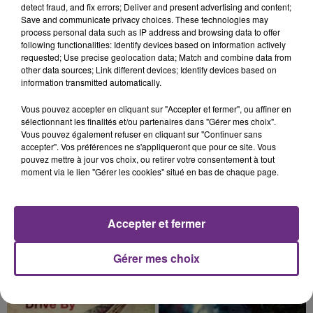
TOUJOURS À L'ARRÊT
detect fraud, and fix errors; Deliver and present advertising and content;
Save and communicate privacy choices. These technologies may
Cela fait déjà une semaine que la centrale
process personal data such as IP address and browsing data to offer
nucléaire ardennaise est à l'arrêt. Une situation
following functionalities: Identify devices based on information actively
justifiée par la sécheresse intense qui est toujours
requested; Use precise geolocation data; Match and combine data from
other data sources; Link different devices; Identify devices based on
présente.
information transmitted automatically.
Vous pouvez accepter en cliquant sur "Accepter et fermer", ou affiner en
sélectionnant les finalités et/ou partenaires dans "Gérer mes choix".
Vous pouvez également refuser en cliquant sur "Continuer sans
accepter". Vos préférences ne s'appliqueront que pour ce site. Vous
7 août 2026
pouvez mettre à jour vos choix, ou retirer votre consentement à tout
LE MAGASIN JOUÉCLUB DE REIMS FERME
moment via le lien "Gérer les cookies" situé en bas de chaque page.
SES PORTES
C'était l'une des institutions du centre-ville
rémois. Le magasin JouéClub est contraint de
Accepter et fermer
fermer ses portes.
TITRES DIFFUSÉS
Gérer mes choix
15h10
15h10
15h07
15h07