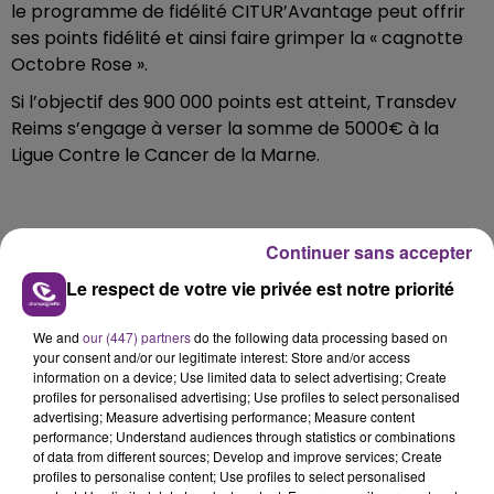
le programme de fidélité CITUR’Avantage peut offrir
ses points fidélité et ainsi faire grimper la « cagnotte
Octobre Rose ».
Si l’objectif des 900 000 points est atteint, Transdev
Reims s’engage à verser la somme de 5000€ à la
Ligue Contre le Cancer de la Marne.
Continuer sans accepter
FIL D'ACTU
Le respect de votre vie privée est notre priorité
We and
our (447) partners
do the following data processing based on
your consent and/or our legitimate interest: Store and/or access
information on a device; Use limited data to select advertising; Create
profiles for personalised advertising; Use profiles to select personalised
advertising; Measure advertising performance; Measure content
performance; Understand audiences through statistics or combinations
of data from different sources; Develop and improve services; Create
profiles to personalise content; Use profiles to select personalised
14h39