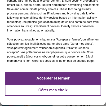
L'INSPECTION DU TRAVAIL RAPPELLE À
content; Use limited data to select content; Ensure security, prevent and
detect fraud, and fix errors; Deliver and present advertising and content;
L'ORDRE SUR LES CONDITIONS DE...
Save and communicate privacy choices. These technologies may
Alors que les dates de début des vendange 2026
process personal data such as IP address and browsing data to offer
following functionalities: Identify devices based on information actively
s'est avéré être plus précoce que prévu,
requested; Use precise geolocation data; Match and combine data from
l'inspection du Travail en profite pour rappeler
other data sources; Link different devices; Identify devices based on
les conditions de...
information transmitted automatically.
Vous pouvez accepter en cliquant sur "Accepter et fermer", ou affiner en
sélectionnant les finalités et/ou partenaires dans "Gérer mes choix".
Vous pouvez également refuser en cliquant sur "Continuer sans
accepter". Vos préférences ne s'appliqueront que pour ce site. Vous
5 août 2026
pouvez mettre à jour vos choix, ou retirer votre consentement à tout
UN FEU DE REMORQUE BLOQUE LA
moment via le lien "Gérer les cookies" situé en bas de chaque page.
CIRCULATION DANS LES ARDENNES
Un feu de remorque s'est déclaré ce mercredi en
fin de matinée sur l'A34.
Accepter et fermer
TITRES DIFFUSÉS
Gérer mes choix
19h34
19h34
19h30
19h30