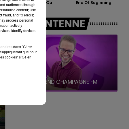
Dis-Moi Ou
End Of Beginning
7h00 - 12h00
tand audiences through
LE WEEK-END CHAMPAGNE FM
personalise content; Use
 fraud, and fix errors;
A L'ANTENNE
 may process personal
mation actively
vices; Identify devices
rtenaires dans "Gérer
s'appliqueront que pour
les cookies" situé en
16h00 - 20h00
LE WEEK-END CHAMPAGNE FM