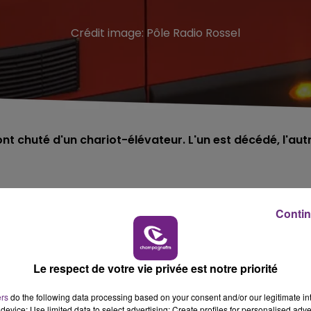
Crédit image:
Pôle Radio Rossel
ont chuté d'un chariot-élévateur. L'un est décédé, l'aut
Amagne, près de Rethel (Ardennes).
Contin
ot-élévateur, deux hommes ont chuté d’une hauteur de quatre
.
Le respect de votre vie privée est notre priorité
ers
do the following data processing based on your consent and/or our legitimate int
device; Use limited data to select advertising; Create profiles for personalised adver