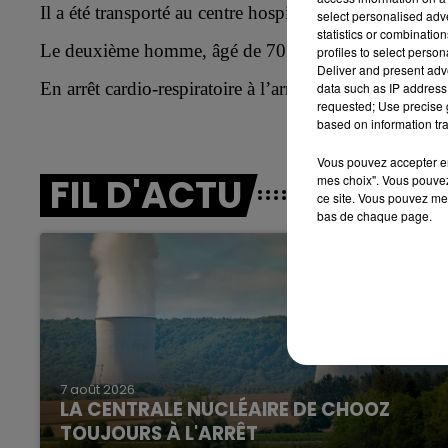
Il a été transporté
au centre hospitalier de Rethel.
7h00 - 12h00
select personalised ad
LE WEEK-END CHAMPAGNE FM
statistics or combinatio
Le
deux
ième
homme, âgé de 70 ans,
n’a pas survécu 
profiles to select person
Deliver and present adv
E
n arrêt cardio-respiratoire
à l’arrivée des secours, i
data such as IP address 
requested; Use precise g
based on information tra
Vous pouvez accepter en 
FIL D'ACTU
mes choix". Vous pouvez
ce site. Vous pouvez met
bas de chaque page.
16h00 - 20h00
GNE FM
LE WEEK-END CHAMPAGNE F
7 août 2026
LA CENTRALE NUCLÉAIRE DE CHOOZ
TOUJOURS À L'ARRÊT