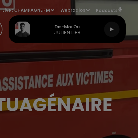
Live :
CHAMPAGNE FM
Webradios
Podcasts
Dis-Moi Ou
JULIEN LIEB
PTUAGÉNAIRE