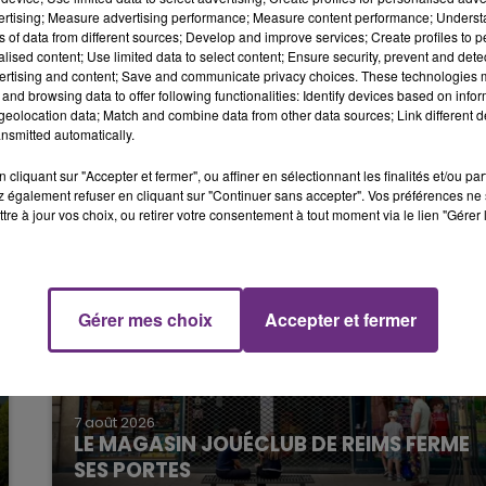
16h00 - 20h00
vertising; Measure advertising performance; Measure content performance; Unders
LE WEEK-END CHAMPAGNE FM
ns of data from different sources; Develop and improve services; Create profiles to 
à la chute.
alised content; Use limited data to select content; Ensure security, prevent and detect
ertising and content; Save and communicate privacy choices. These technologies
l n’a malheureusement pas pu être réanimé.
and browsing data to offer following functionalities: Identify devices based on infor
eolocation data; Match and combine data from other data sources; Link different de
nsmitted automatically.
cliquant sur "Accepter et fermer", ou affiner en sélectionnant les finalités et/ou pa
 également refuser en cliquant sur "Continuer sans accepter". Vos préférences ne 
tre à jour vos choix, ou retirer votre consentement à tout moment via le lien "Gérer 
7h00 - 12h00
M
LE WEEK-END CHAMPAGNE FM
Gérer mes choix
Accepter et fermer
7 août 2026
LE MAGASIN JOUÉCLUB DE REIMS FERME
SES PORTES