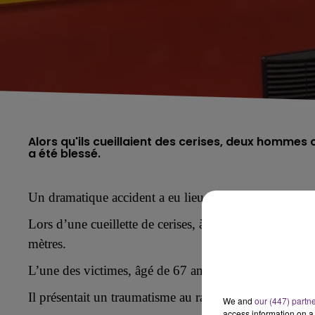
Alors qu'ils cueillaient des cerises, deux hommes 
Un dramatique accident a eu lieu ce jeudi 19 juin à 
Lors d’une cueillette de cerises, à l’aide d’un chari
mètres.
L’une des victimes, âgé de 67 ans, a été blessé au dos
Il présentait un traumatisme au rachis.
We and
our (447) partn
access information on a 