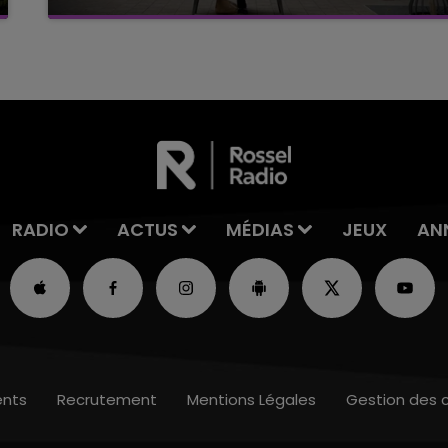
C'était l'une des institutions du centre-ville
rémois. Le magasin JouéClub est contraint de
fermer ses portes.
RADIO
ACTUS
MÉDIAS
JEUX
AN
nts
Recrutement
Mentions Légales
Gestion des 