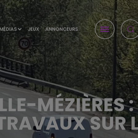
MÉDIAS
JEUX
ANNONCEURS
LLE-MÉZIÈRES :
 TRAVAUX SUR 