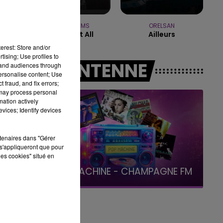
19h00 - 19h15
FM
LA POP MACHINE - CHA
TEDDY SWIMS
ORELSAN
se
Mr Know It All
Ailleurs
erest: Store and/or
tising; Use profiles to
A L'ANTENNE
tand audiences through
personalise content; Use
 fraud, and fix errors;
 may process personal
mation actively
vices; Identify devices
rtenaires dans "Gérer
s'appliqueront que pour
les cookies" situé en
19h15 - 20h00
LA RADIO POP