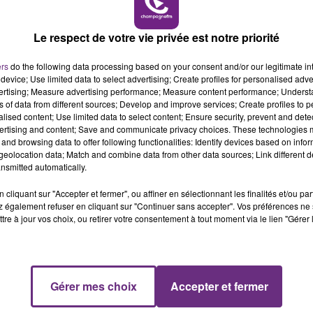
re dans le sens Sedan-Charleville. En conséquence, les
15h00 - 19h00
LE CLUB CHAMPAGNE 
Le respect de votre vie privée est notre priorité
 (rond-point de Decathlon vers Charleville), la déviation 
ers
do the following data processing based on your consent and/or our legitimate int
 fera par Charleville.
device; Use limited data to select advertising; Create profiles for personalised adver
vertising; Measure advertising performance; Measure content performance; Unders
etelle d’insertion Manchester seront ouvertes.
ns of data from different sources; Develop and improve services; Create profiles to 
alised content; Use limited data to select content; Ensure security, prevent and detect
ertising and content; Save and communicate privacy choices. These technologies
and browsing data to offer following functionalities: Identify devices based on infor
re dans le sens Charleville-Sedan. En conséquence, les
eolocation data; Match and combine data from other data sources; Link different de
nsmitted automatically.
tion se fera par Moulin Leblanc
cliquant sur "Accepter et fermer", ou affiner en sélectionnant les finalités et/ou pa
se fera par Charleville.
 également refuser en cliquant sur "Continuer sans accepter". Vos préférences ne 
tre à jour vos choix, ou retirer votre consentement à tout moment via le lien "Gérer 
la bretelle de sortie vers Manchester seront ouvertes.
19h00 - 19h15
LA POP MACHINE - CHAMPAGNE FM
Gérer mes choix
Accepter et fermer