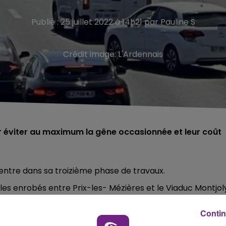
Publié : 25 juillet 2022 à 14h21 par Pauline S
Crédit image:
L'Ardennais
r éviter au maximum la gêne occasionnée et leur coût
s entre dans sa troizième phase de travaux.
les enrobés entre Prix-les- Mézières et le Viaduc Montjol
ses :
Contin