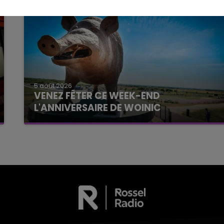
5 août 2026
VENEZ FÊTER CE WEEK-END
L'ANNIVERSAIRE DE WOINIC
Ce samedi 8 août sera un grand jour :
l'anniversaire du plus gros sanglier du monde.
Une fête est donc organisée et vous êtes tous
conviés !