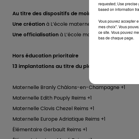
requested; Use precise g
based on information tra
Au titre des dispositifs de moins de 3 ans
Vous pouvez accepter en 
Une création
à L’école maternelle Cook / Vasco d
mes choix". Vous pouvez
ce site. Vous pouvez met
Une officialisation
à L’école maternelle Billard / Le
bas de chaque page.
Hors éducation prioritaire
13 implantations au titre du plafonnement des effe
Maternelle Branly Châlons-en-Champagne +1
Maternelle Edith Pouply Reims +1
Maternelle Clovis Chezel Reims +1
Maternelle Europe Adriatique Reims +1
Élémentaire Gerbault Reims +1