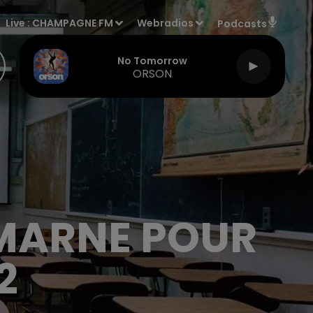
Live :
CHAMPAGNE FM
Webradios
Podcasts
No Tomorrow
ORSON
 MARNE POUR
2