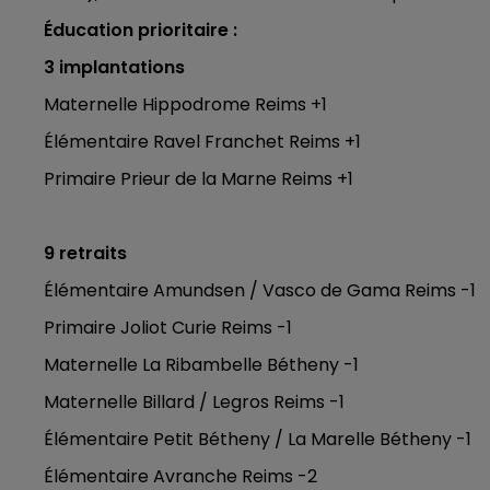
7h00 - 11h00
Éducation prioritaire :
BEST OF
3 implantations
Maternelle Hippodrome Reims +1
Élémentaire Ravel Franchet Reims +1
Primaire Prieur de la Marne Reims +1
9 retraits
Élémentaire Amundsen / Vasco de Gama Reims -1
16h00 - 20h00
agne FM
Le Week-end Champagne 
Primaire Joliot Curie Reims -1
Maternelle La Ribambelle Bétheny -1
Maternelle Billard / Legros Reims -1
Élémentaire Petit Bétheny / La Marelle Bétheny -1
Élémentaire Avranche Reims -2