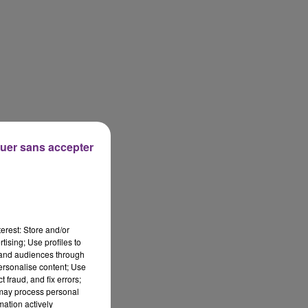
uer sans accepter
erest: Store and/or
tising; Use profiles to
tand audiences through
personalise content; Use
 fraud, and fix errors;
 may process personal
mation actively