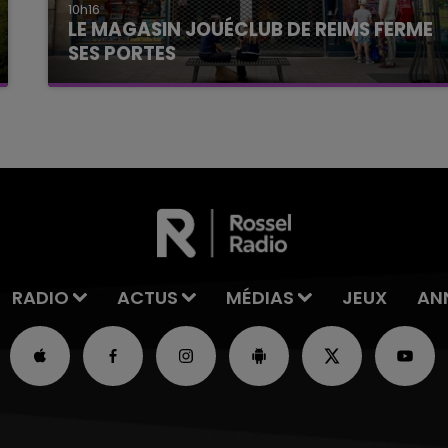
10h16
LE MAGASIN JOUÉCLUB DE REIMS FERME
SES PORTES
C'était l'une des institutions du centre-ville
rémois. Le magasin JouéClub est contraint de
fermer ses portes.
RADIO
ACTUS
MÉDIAS
JEUX
AN