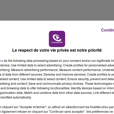
15h00 - 19h00
LE CLUB CHAMPAGNE FM
Contin
Le respect de votre vie privée est notre priorité
ers
do the following data processing based on your consent and/or our legitimate int
device; Use limited data to select advertising; Create profiles for personalised adver
vertising; Measure advertising performance; Measure content performance; Unders
ns of data from different sources; Develop and improve services; Create profiles to 
alised content; Use limited data to select content; Ensure security, prevent and detect
ertising and content; Save and communicate privacy choices. These technologies
19h00 - 19h15
and browsing data to offer following functionalities: Identify devices based on infor
LA POP MACHINE - CHAMPAGNE FM
eolocation data; Match and combine data from other data sources; Link different de
nsmitted automatically.
cliquant sur "Accepter et fermer", ou affiner en sélectionnant les finalités et/ou pa
 également refuser en cliquant sur "Continuer sans accepter". Vos préférences ne 