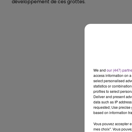
développement de ces grottes.
14h00 - 15h00
LA RADIO POP
We and
our (447) partn
access information on a 
select personalised ad
statistics or combinatio
profiles to select person
Deliver and present adv
15h00 - 19h00
data such as IP address 
Le Club Champagne FM
requested; Use precise g
based on information tra
Vous pouvez accepter en 
mes choix". Vous pouvez