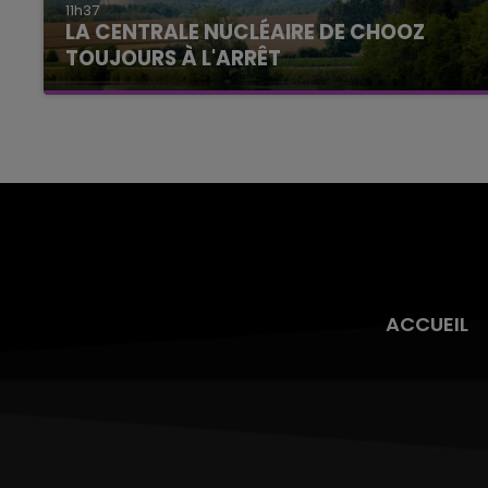
11h37
LA CENTRALE NUCLÉAIRE DE CHOOZ
TOUJOURS À L'ARRÊT
Cela fait déjà une semaine que la centrale
nucléaire ardennaise est à l'arrêt. Une situation
justifiée par la sécheresse intense qui est
toujours présente.
ACCUEIL