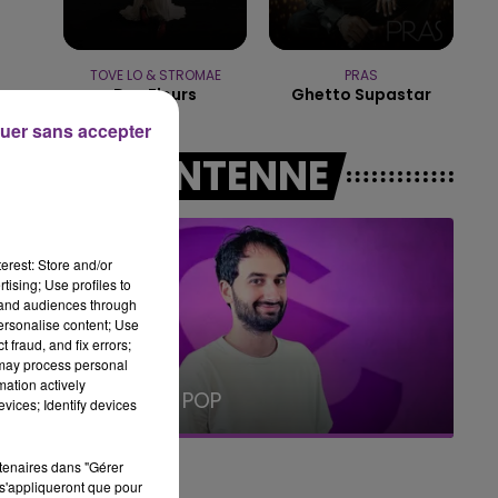
19h00 - 19h15
LA POP MACHINE - CHAMPAGNE FM
TOVE LO & STROMAE
PRAS
Des Fleurs
Ghetto Supastar
uer sans accepter
A L'ANTENNE
erest: Store and/or
tising; Use profiles to
tand audiences through
personalise content; Use
 fraud, and fix errors;
 may process personal
19h15 - 20h00
mation actively
LA RADIO POP
vices; Identify devices
rtenaires dans "Gérer
s'appliqueront que pour