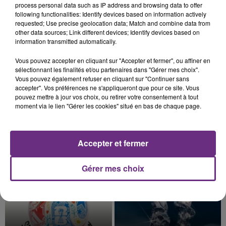
justifiée par la sécheresse intense qui est toujours
process personal data such as IP address and browsing data to offer
following functionalities: Identify devices based on information actively
présente.
requested; Use precise geolocation data; Match and combine data from
other data sources; Link different devices; Identify devices based on
information transmitted automatically.
Vous pouvez accepter en cliquant sur "Accepter et fermer", ou affiner en
sélectionnant les finalités et/ou partenaires dans "Gérer mes choix".
7 août 2026
Vous pouvez également refuser en cliquant sur "Continuer sans
LE MAGASIN JOUÉCLUB DE REIMS FERME
accepter". Vos préférences ne s'appliqueront que pour ce site. Vous
SES PORTES
pouvez mettre à jour vos choix, ou retirer votre consentement à tout
C'était l'une des institutions du centre-ville
moment via le lien "Gérer les cookies" situé en bas de chaque page.
rémois. Le magasin JouéClub est contraint de
fermer ses portes.
TITRES DIFFUSÉS
Accepter et fermer
Gérer mes choix
16h35
16h35
16h28
16h28