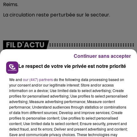
Reims.
La circulation reste perturbée sur le secteur.
FIL D'ACTU
Continuer sans accepter
Le respect de votre vie privée est notre priorité
We and
our (447) partners
do the following data processing based on
your consent and/or our legitimate interest: Store and/or access
information on a device; Use limited data to select advertising; Create
profiles for personalised advertising; Use profiles to select personalised
advertising; Measure advertising performance; Measure content
7 août 2026
performance; Understand audiences through statistics or combinations
LA CENTRALE NUCLÉAIRE DE CHOOZ
of data from different sources; Develop and improve services; Create
TOUJOURS À L'ARRÊT
profiles to personalise content; Use profiles to select personalised
content; Use limited data to select content; Ensure security, prevent and
Cela fait déjà une semaine que la centrale
detect fraud, and fix errors; Deliver and present advertising and content;
nucléaire ardennaise est à l'arrêt. Une situation
Save and communicate privacy choices. These technologies may