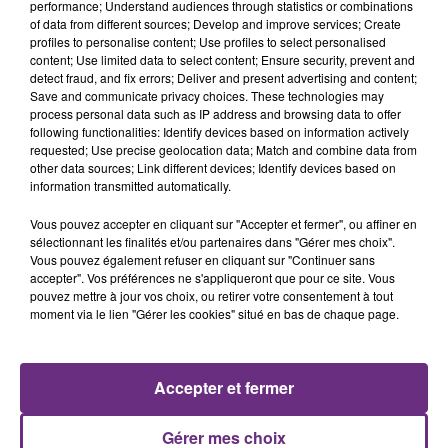
performance; Understand audiences through statistics or combinations
of data from different sources; Develop and improve services; Create
profiles to personalise content; Use profiles to select personalised
content; Use limited data to select content; Ensure security, prevent and
detect fraud, and fix errors; Deliver and present advertising and content;
Save and communicate privacy choices. These technologies may
11h37
process personal data such as IP address and browsing data to offer
LA CENTRALE NUCLÉAIRE DE CHOOZ
following functionalities: Identify devices based on information actively
TOUJOURS À L'ARRÊT
requested; Use precise geolocation data; Match and combine data from
Cela fait déjà une semaine que la centrale
other data sources; Link different devices; Identify devices based on
information transmitted automatically.
nucléaire ardennaise est à l'arrêt. Une situation
justifiée par la sécheresse intense qui est toujours
Vous pouvez accepter en cliquant sur "Accepter et fermer", ou affiner en
présente.
sélectionnant les finalités et/ou partenaires dans "Gérer mes choix".
Vous pouvez également refuser en cliquant sur "Continuer sans
accepter". Vos préférences ne s'appliqueront que pour ce site. Vous
pouvez mettre à jour vos choix, ou retirer votre consentement à tout
moment via le lien "Gérer les cookies" situé en bas de chaque page.
10h16
LE MAGASIN JOUÉCLUB DE REIMS FERME
Accepter et fermer
SES PORTES
C'était l'une des institutions du centre-ville
Gérer mes choix
rémois. Le magasin JouéClub est contraint de