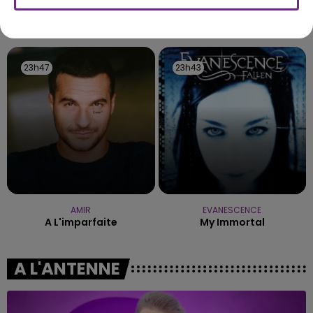
fermer ses portes.
TITRES DIFFUSÉS
23h47
23h47
23h43
23h43
AMIR
EVANESCENCE
A L'imparfaite
My Immortal
A L'ANTENNE