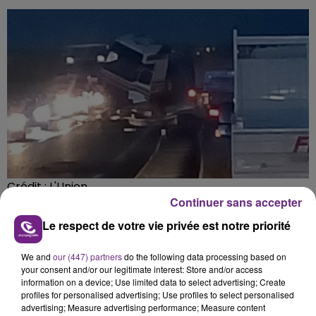
Crédit :
L'Union
Continuer sans accepter
Le respect de votre vie privée est notre priorité
FIL D'ACTU
We and
our (447) partners
do the following data processing based on
your consent and/or our legitimate interest: Store and/or access
information on a device; Use limited data to select advertising; Create
profiles for personalised advertising; Use profiles to select personalised
advertising; Measure advertising performance; Measure content