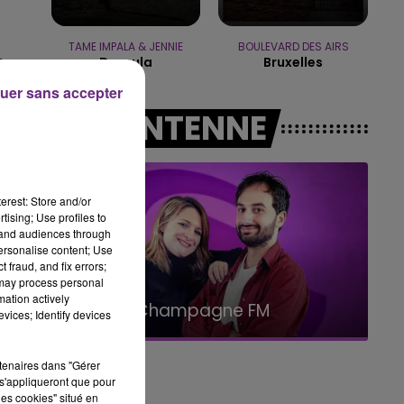
14h00 - 15h00
LA RADIO POP
TAME IMPALA & JENNIE
BOULEVARD DES AIRS
e
Dracula
Bruxelles
uer sans accepter
A L'ANTENNE
erest: Store and/or
tising; Use profiles to
tand audiences through
personalise content; Use
 fraud, and fix errors;
 may process personal
15h00 - 19h00
mation actively
Le Club Champagne FM
vices; Identify devices
s
rtenaires dans "Gérer
s'appliqueront que pour
les cookies" situé en