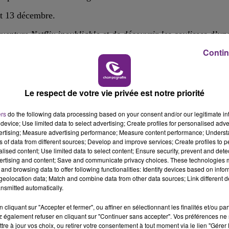
10h00 - 14h00
et 13 décembre.
LE TICKET DE CAISSE
enture Netflix inoubliable et de découvrir les coulisses d’un
sur le site
figurants.com
.
Contin
Ardennes, le lundi 25 novembre, entre Rethel et Vouziers.
 75 ans.
Le respect de votre vie privée est notre priorité
ers
do the following data processing based on your consent and/or our legitimate int
mbre, à l’adresse :
figuration.champagne@gmail.com
, avec
device; Use limited data to select advertising; Create profiles for personalised adver
vertising; Measure advertising performance; Measure content performance; Unders
ns of data from different sources; Develop and improve services; Create profiles to 
alised content; Use limited data to select content; Ensure security, prevent and detect
rand Est
.
ertising and content; Save and communicate privacy choices. These technologies
14h00 - 15h00
and browsing data to offer following functionalities: Identify devices based on infor
La Radio Pop
eolocation data; Match and combine data from other data sources; Link different de
nsmitted automatically.
que de Noël avec Minka Kelly (Friday Night Lights, Charlie'
cliquant sur "Accepter et fermer", ou affiner en sélectionnant les finalités et/ou pa
 également refuser en cliquant sur "Continuer sans accepter". Vos préférences ne 
tre à jour vos choix, ou retirer votre consentement à tout moment via le lien "Gérer 
ser l’acquisition d’une marque de champagne de renommée