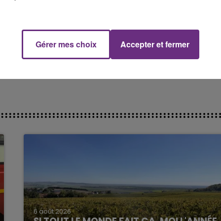
nu qui s’avère être le fils du fondateur de la marque.
Gérer mes choix
Accepter et fermer
doit des films comme Daredevil avec Ben Affleck et Ghost
6 août 2026