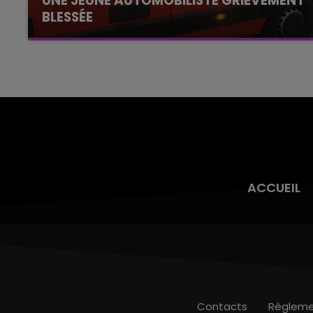
UNE JEUNE AUTOMOBILISTE GRIÈVEMENT
BLESSÉE
Une automobiliste s'est retrouvée piégée dans
son véhicule après une collision avec un poids
lourd. Très grièvement blessée, la jeune femme
de 20 ans a été...
ACCUEIL
Contacts
Règleme