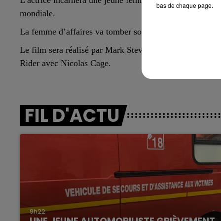
bas de chaque page.
mondiale.
La femme d’affaires va tomber sous le charme d’un incon
Le film sera réalisé par Mark Steven Johnson à qui on 
Rider avec Nicolas Cage.
FIL D'ACTU
9h22