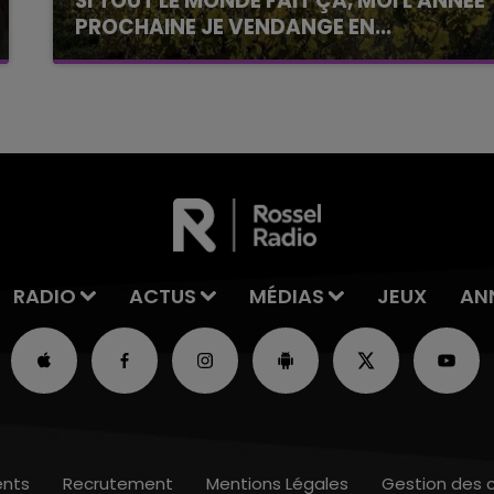
SI TOUT LE MONDE FAIT ÇA, MOI L'ANNÉE
PROCHAINE JE VENDANGE EN...
La vendange en Champagne a débuté ce jeudi
6 août dans la commune de Montgueux (Aube).
Du jamais vu !
RADIO
ACTUS
MÉDIAS
JEUX
AN
nts
Recrutement
Mentions Légales
Gestion des 