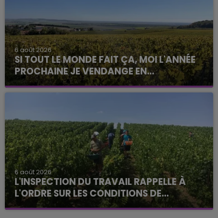
6 août 2026
SI TOUT LE MONDE FAIT ÇA, MOI L'ANNÉE
PROCHAINE JE VENDANGE EN...
La vendange en Champagne a débuté ce jeudi 6
août dans la commune de Montgueux (Aube). Du
jamais vu !
6 août 2026
L'INSPECTION DU TRAVAIL RAPPELLE À
L'ORDRE SUR LES CONDITIONS DE...
Alors que les dates de début des vendange 2026
s'est avéré être plus précoce que prévu,