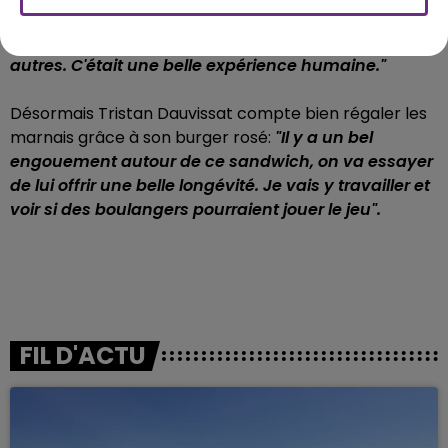
fait des rencontres formidables, avec les candidats
des autres régions: le Nord, la Corrèze et tous les
autres. C'était une belle expérience humaine."
Désormais Tristan Dauvissat compte bien régaler les
marnais grâce à son burger rosé:
"Il y a un bel
engouement autour de ce sandwich, on va essayer
de lui offrir une belle longévité. Je vais y travailler et
voir si des boulangers pourraient jouer le jeu".
FIL D'ACTU