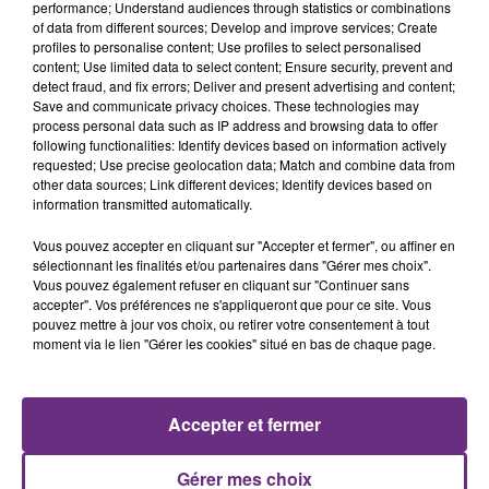
performance; Understand audiences through statistics or combinations
of data from different sources; Develop and improve services; Create
profiles to personalise content; Use profiles to select personalised
content; Use limited data to select content; Ensure security, prevent and
Crédit :
Tristan Dauvissat
detect fraud, and fix errors; Deliver and present advertising and content;
Save and communicate privacy choices. These technologies may
process personal data such as IP address and browsing data to offer
following functionalities: Identify devices based on information actively
"Une belle aventure humaine"
requested; Use precise geolocation data; Match and combine data from
other data sources; Link different devices; Identify devices based on
information transmitted automatically.
Après avoir auparavant tenté le casting de Top Chef,
en vain, c'est la production de l'émission qui a
Vous pouvez accepter en cliquant sur "Accepter et fermer", ou affiner en
sélectionnant les finalités et/ou partenaires dans "Gérer mes choix".
contacté Tristan Dauvissat en lui proposant de
Vous pouvez également refuser en cliquant sur "Continuer sans
participer au "Combat des régions". Séduit par l'idée
accepter". Vos préférences ne s'appliqueront que pour ce site. Vous
de représenter son département, le cuisinier accepte
pouvez mettre à jour vos choix, ou retirer votre consentement à tout
moment via le lien "Gérer les cookies" situé en bas de chaque page.
la proposition et se rend en région parisienne pour
quelques jours de tournage en compagnie de
sa
brigade composée spécialement pour l'occasion.
Accepter et fermer
Entouré de ses deux belles-filles et d'une amie de ces
Gérer mes choix
dernières, le marnais a apprécié l'expérience.
"On a