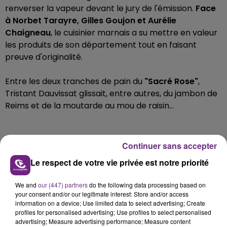
renverser la vapeur devant le jury de l'émission.
Face
à Norbet Tarayre, Gilles Goujon et Aurélie
Chaigneau
, le cuisinier marnais a su mettre en valeur
les produits de son département tout en faisant
preuve d'originalité.
Entre les deux tranches de pain du
"Sacré Rose"
,
Tristant Dauvissat glissait, entre autres, du jambon de
Reims et de la moutarde au mou de raisin...
Continuer sans accepter
Le respect de votre vie privée est notre priorité
We and
our (447) partners
do the following data processing based on
your consent and/or our legitimate interest: Store and/or access
information on a device; Use limited data to select advertising; Create
profiles for personalised advertising; Use profiles to select personalised
advertising; Measure advertising performance; Measure content