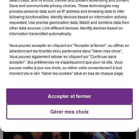
Save and communicate privacy choices. These technologies may
nucléaire ardennaise est à l'arrêt. Une situation
process personal data such as IP address and browsing data to offer
justifiée par la sécheresse intense qui est toujours
following functionalities: Identify devices based on information actively
présente.
requested; Use precise geolocation data; Match and combine data from
other data sources; Link different devices; Identify devices based on
information transmitted automatically.
Vous pouvez accepter en cliquant sur "Accepter et fermer", ou affiner en
sélectionnant les finalités et/ou partenaires dans "Gérer mes choix".
7 août 2026
Vous pouvez également refuser en cliquant sur "Continuer sans
LE MAGASIN JOUÉCLUB DE REIMS FERME
accepter". Vos préférences ne s'appliqueront que pour ce site. Vous
pouvez mettre à jour vos choix, ou retirer votre consentement à tout
SES PORTES
moment via le lien "Gérer les cookies" situé en bas de chaque page.
C'était l'une des institutions du centre-ville
rémois. Le magasin JouéClub est contraint de
fermer ses portes.
TITRES DIFFUSÉS
Accepter et fermer
Gérer mes choix
0h40
0h40
0h37
0h37