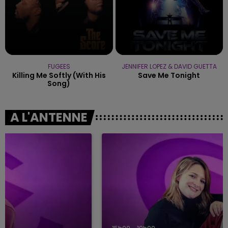
FUGEES
JENNIFER LOPEZ & DAVID GUETTA
Killing Me Softly (with His
Save Me Tonight
Song)
A L'ANTENNE