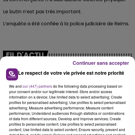
Le butin n’est pas très important.
L’enquête a été confiée à la police judiciaire de Reims.
FIL D'ACTU
Continuer sans accepter
Le respect de votre vie privée est notre priorité
We and
our (447) partners
do the following data processing based on
your consent and/or our legitimate interest: Store and/or access
information on a device; Use limited data to select advertising; Create
profiles for personalised advertising; Use profiles to select personalised
advertising; Measure advertising performance; Measure content
performance; Understand audiences through statistics or combinations
7 août 2026
LA CENTRALE NUCLÉAIRE DE CHOOZ
of data from different sources; Develop and improve services; Create
profiles to personalise content; Use profiles to select personalised
TOUJOURS À L'ARRÊT
content; Use limited data to select content; Ensure security, prevent and
Cela fait déjà une semaine que la centrale
detect fraud, and fix errors; Deliver and present advertising and content;