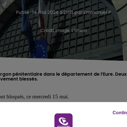
Publié : 14 mai 2024 à 21h11 par Emmanuel P
Crédit image:
L'Union
rgon pénitentiaire dans le département de l’Eure. Deux
ièvement blessés.
nt bloqués, ce mercredi 15 mai.
 pénitentiaire, ce mardi 14 mai, dans le département de
Contin
au niveau du péage d'Incarville, sur l'autoroute A154, po