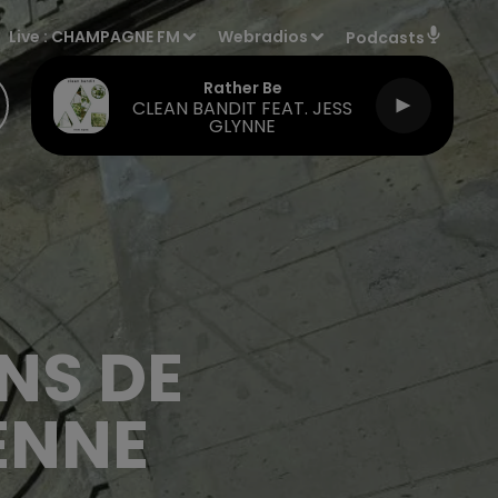
Live :
CHAMPAGNE FM
Webradios
Podcasts
Rather Be
CLEAN BANDIT FEAT. JESS
GLYNNE
NS DE
ENNE