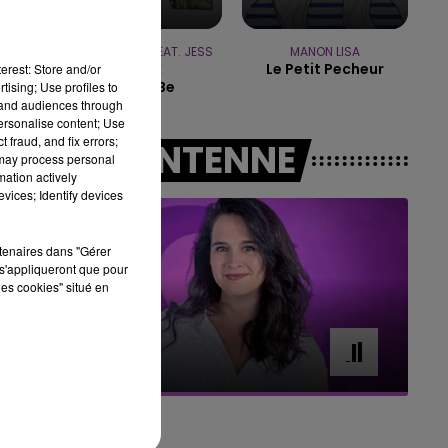
16h00 - 20h00
LE WEEK-END CHAMPAGNE FM
CLEAN BANDIT FEAT. JESS
MANON LISA
Le Petit Pecheur
erest: Store and/or
GLYNNE
Rather Be
tising; Use profiles to
tand audiences through
personalise content; Use
 fraud, and fix errors;
A L'ANTENNE
 may process personal
mation actively
vices; Identify devices
 de
rtenaires dans "Gérer
s'appliqueront que pour
les cookies" situé en
7h00 - 11h00
BEST OF