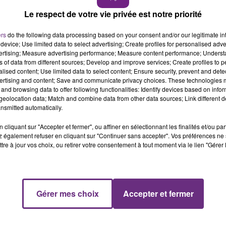
Le respect de votre vie privée est notre priorité
11h00 - 16h00
LE WEEK-END CHAMPAGNE FM
ers
do the following data processing based on your consent and/or our legitimate int
device; Use limited data to select advertising; Create profiles for personalised adver
vertising; Measure advertising performance; Measure content performance; Unders
ns of data from different sources; Develop and improve services; Create profiles to 
ommando en fuite.
alised content; Use limited data to select content; Ensure security, prevent and detect
ertising and content; Save and communicate privacy choices. These technologies
 et Châlons, le centre pénitentiaire de Charleville-
and browsing data to offer following functionalities: Identify devices based on infor
eolocation data; Match and combine data from other data sources; Link different de
ération de Troyes seront bloqués dès les premières heures
nsmitted automatically.
cliquant sur "Accepter et fermer", ou affiner en sélectionnant les finalités et/ou pa
 également refuser en cliquant sur "Continuer sans accepter". Vos préférences ne 
tre à jour vos choix, ou retirer votre consentement à tout moment via le lien "Gérer 
16h00 - 20h00
FM
Le Week-end Champagne FM
Gérer mes choix
Accepter et fermer