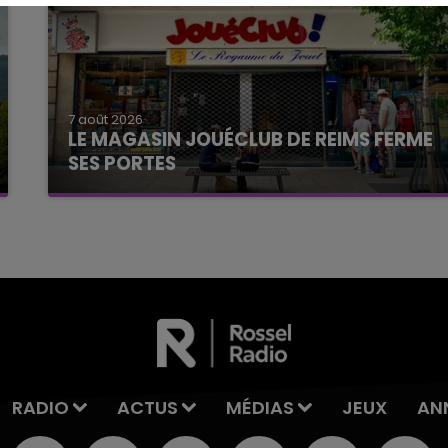
7 août 2026
LE MAGASIN JOUÉCLUB DE REIMS FERME
SES PORTES
C'était l'une des institutions du centre-ville
rémois. Le magasin JouéClub est contraint de
fermer ses portes.
RADIO
ACTUS
MÉDIAS
JEUX
AN