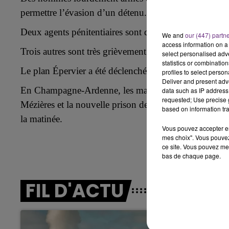
permettre l’évasion d’un détenu.
7h00 - 11h00
BEST OF
Deux agents pénitentiaires sont décédés.
We and
our (447) partn
access information on a 
Trois autres sont très grièvement blessés.
select personalised ad
statistics or combinatio
Le plan Épervier a été déclenché pour retrouver le c
profiles to select person
Deliver and present adv
En Champagne-Ardenne, les
maisons d'arrêt de Reims
data such as IP address 
requested; Use precise g
Mézières
et la nouvelle prison de Lavau dans l'agglom
based on information tra
la matinée.
Vous pouvez accepter en 
mes choix". Vous pouvez
ce site. Vous pouvez met
bas de chaque page.
11h00 - 16h00
FIL D'ACTU
Le week-end Champagne 