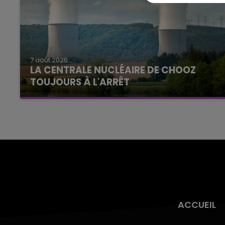
7 août 2026
LA CENTRALE NUCLÉAIRE DE CHOOZ
TOUJOURS À L'ARRÊT
Cela fait déjà une semaine que la centrale
nucléaire ardennaise est à l'arrêt. Une situation
justifiée par la sécheresse intense qui est
toujours présente.
ACCUEIL