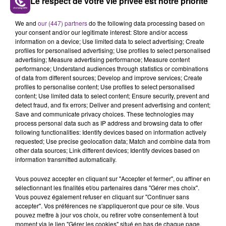
Le respect de votre vie privée est notre priorité
Dans la Marne, le déluge aura duré une demie heure
environ.
We and
our (447) partners
do the following data processing based on
Sur l’agglomération de Reims et ses environs, les
your consent and/or our legitimate interest: Store and/or access
information on a device; Use limited data to select advertising; Create
pompiers sont intervenus à une dizaine de reprises,
profiles for personalised advertising; Use profiles to select personalised
essentiellement pour des infiltrations d’eau chez des
advertising; Measure advertising performance; Measure content
particuliers.
performance; Understand audiences through statistics or combinations
of data from different sources; Develop and improve services; Create
Les automobilistes ont parfois dû faire face à des
profiles to personalise content; Use profiles to select personalised
inondations sur la chaussée, comme sur ce rond-
content; Use limited data to select content; Ensure security, prevent and
detect fraud, and fix errors; Deliver and present advertising and content;
point, avenue du Maréchal Juin.
Save and communicate privacy choices. These technologies may
process personal data such as IP address and browsing data to offer
following functionalities: Identify devices based on information actively
requested; Use precise geolocation data; Match and combine data from
other data sources; Link different devices; Identify devices based on
information transmitted automatically.
Vous pouvez accepter en cliquant sur "Accepter et fermer", ou affiner en
sélectionnant les finalités et/ou partenaires dans "Gérer mes choix".
Vous pouvez également refuser en cliquant sur "Continuer sans
accepter". Vos préférences ne s'appliqueront que pour ce site. Vous
pouvez mettre à jour vos choix, ou retirer votre consentement à tout
moment via le lien "Gérer les cookies" situé en bas de chaque page.