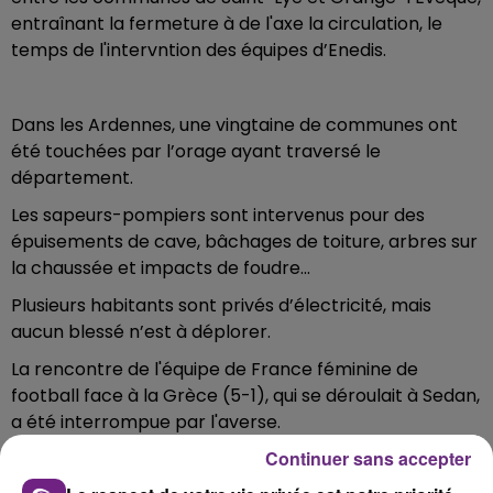
entraînant la fermeture à de l'axe la circulation, le
temps de l'intervntion des équipes d’Enedis.
Dans les Ardennes, une vingtaine de communes ont
été touchées par l’orage ayant traversé le
département.
Les sapeurs-pompiers sont intervenus pour des
épuisements de cave, bâchages de toiture, arbres sur
la chaussée et impacts de foudre...
Plusieurs habitants sont privés d’électricité, mais
aucun blessé n’est à déplorer.
La rencontre de l'équipe de France féminine de
football face à la Grèce (5-1), qui se déroulait à Sedan,
a été interrompue par l'averse.
Continuer sans accepter