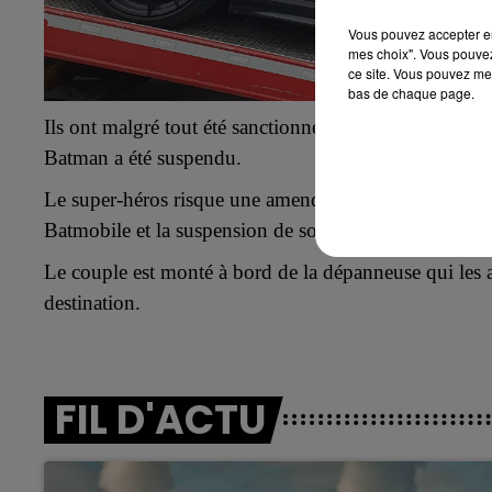
Vous pouvez accepter en 
mes choix". Vous pouvez
ce site. Vous pouvez met
bas de chaque page.
Ils ont malgré tout
été sanctionnés,
750 euros
de
cons
Batman
a été suspendu
.
Le super-héros risque une amende dont le montant pou
Batmobile et la suspension de son permis pendant une
Le couple est monté à bord de la dépanneuse qui les a
destination.
FIL D'ACTU