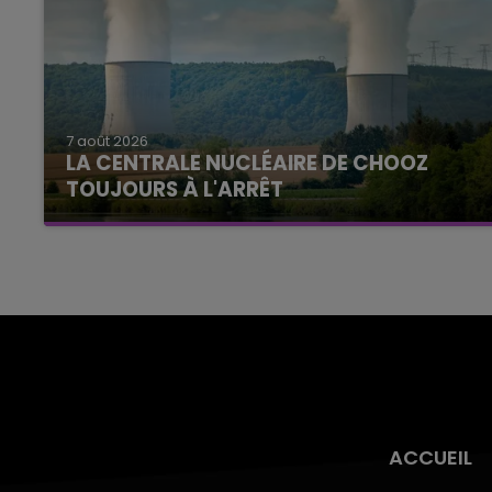
7 août 2026
LA CENTRALE NUCLÉAIRE DE CHOOZ
TOUJOURS À L'ARRÊT
Cela fait déjà une semaine que la centrale
nucléaire ardennaise est à l'arrêt. Une situation
justifiée par la sécheresse intense qui est
toujours présente.
ACCUEIL