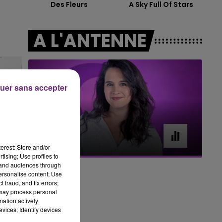
Des Fleurs
A Sky Full Of Stars
16h00 - 20h00
LE WEEK-END CHAMPAGNE FM
A L'ANTENNE
uer sans accepter
11h00 - 16h00
Le week-end Champagne FM
erest: Store and/or
tising; Use profiles to
tand audiences through
personalise content; Use
 fraud, and fix errors;
 may process personal
mation actively
vices; Identify devices