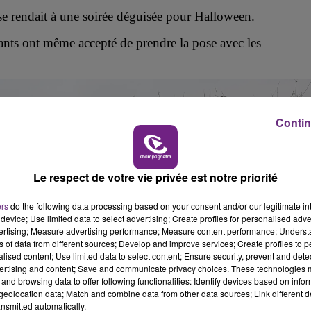
11h00 - 16h00
se rendait à une soirée déguisée pour Halloween.
LE WEEK-END CHAMPAGNE FM
enants ont même accepté de prendre
la pose
avec
les
Contin
Le respect de votre vie privée est notre priorité
7h00 - 11h00
FM
BEST OF
ers
do the following data processing based on your consent and/or our legitimate int
device; Use limited data to select advertising; Create profiles for personalised adver
vertising; Measure advertising performance; Measure content performance; Unders
ns of data from different sources; Develop and improve services; Create profiles to 
alised content; Use limited data to select content; Ensure security, prevent and detect
ertising and content; Save and communicate privacy choices. These technologies
and browsing data to offer following functionalities: Identify devices based on infor
eolocation data; Match and combine data from other data sources; Link different de
nsmitted automatically.