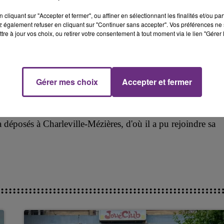
cliquant sur "Accepter et fermer", ou affiner en sélectionnant les finalités et/ou pa
 également refuser en cliquant sur "Continuer sans accepter". Vos préférences ne 
tre à jour vos choix, ou retirer votre consentement à tout moment via le lien "Gérer 
ignation, la Batmobile
placée à
la fourrière
et le permis de
Gérer mes choix
Accepter et fermer
rra monter jusqu’à 1500 euros, la confiscation de la
 durée de trois ans.
 déposés à Charleville-Mézières, d'où il a pu rejoindre sa