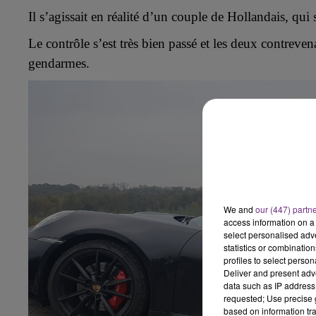
7h00 - 11h00
Il s’agissait en réalité d’un couple de H
ollandais,
qui
BEST OF
Le contrôle s’est très bien passé et les deux contrev
gendarmes.
16h00 - 20h00
agne FM
Le Week-end Champagne 
We and
our (447) partn
access information on a 
select personalised ad
statistics or combinatio
profiles to select person
Deliver and present adv
data such as IP address 
requested; Use precise g
based on information tra