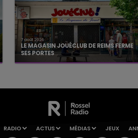
7 août 2026
LE MAGASIN JOUÉCLUB DE REIMS FERME
SES PORTES
C'était l'une des institutions du centre-ville
rémois. Le magasin JouéClub est contraint de
fermer ses portes.
RADIO
ACTUS
MÉDIAS
JEUX
AN