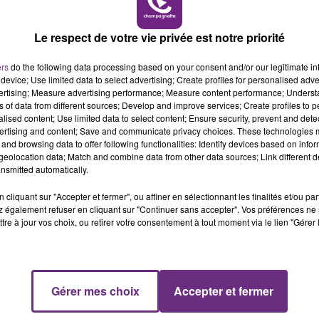
nce le jour J.
Le respect de votre vie privée est notre priorité
 ateliers.
ers
do the following data processing based on your consent and/or our legitimate int
device; Use limited data to select advertising; Create profiles for personalised adver
7h
vertising; Measure advertising performance; Measure content performance; Unders
ns of data from different sources; Develop and improve services; Create profiles to 
alised content; Use limited data to select content; Ensure security, prevent and detect
ertising and content; Save and communicate privacy choices. These technologies
and browsing data to offer following functionalities: Identify devices based on infor
eolocation data; Match and combine data from other data sources; Link different de
nsmitted automatically.
cliquant sur "Accepter et fermer", ou affiner en sélectionnant les finalités et/ou pa
 également refuser en cliquant sur "Continuer sans accepter". Vos préférences ne 
tre à jour vos choix, ou retirer votre consentement à tout moment via le lien "Gérer 
Gérer mes choix
Accepter et fermer