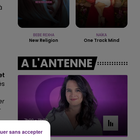
16h00 - 20h00
à
LE WEEK-END CHAMPAGNE FM
BEBE REXHA
NAÏKA
New Religion
One Track Mind
A L'ANTENNE
et
és
er
r
7h00 - 11h00
BEST OF
uer sans accepter