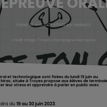
'ÉPREUVE ORAL
Publié : 16 avril 2023 à 11h33 par Melissa K
Crédit image:
Troyes Champagne Metropole
l et technologique sont fixées du lundi 19 juin au
hirac, située à Troyes propose aux élèves de terminal
er leur stress et apprendre à parler en public avec
ndra du
19 au 30 juin 2023
.