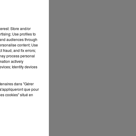
erest: Store and/or
tising; Use profiles to
tand audiences through
personalise content; Use
 fraud, and fix errors;
 may process personal
mation actively
vices; Identify devices
rtenaires dans "Gérer
s'appliqueront que pour
les cookies" situé en