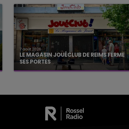
7 août 2026
LE MAGASIN JOUÉCLUB DE REIMS FERME
SES PORTES
C'était l'une des institutions du centre-ville
rémois. Le magasin JouéClub est contraint de
fermer ses portes.