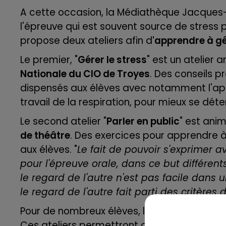
7h00 - 11h00
A cette occasion, la Médiathèque Jacques-
BEST OF
l'épreuve qui est souvent source de stress p
propose deux ateliers afin d
'apprendre à gé
Le premier, "
Gérer le stress
" est un atelier
Nationale du CIO de Troyes
. Des conseils p
dispensés aux élèves avec notamment l'app
travail de la respiration, pour mieux se dé
Le second atelier "
Parler en public
" est ani
de théâtre
.
Des exercices pour apprendre à 
aux élèves.
"
Le fait de pouvoir s'exprimer
pour l'épreuve orale, dans ce but différen
le regard de l'autre n'est pas facile dans u
le regard de l'autre fait parti des critères 
11h00 - 16h00
Le week-end Champagne 
Pour de nombreux élèves, les épreuves oral
Ces ateliers permettront aux bacheliers à l