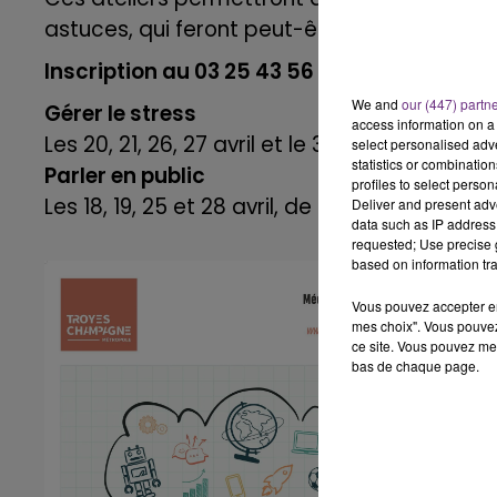
astuces, qui feront peut-être toute la différe
Inscription au 03 25 43 56 20 - 10 places par
We and
our (447) partn
Gérer le stress
access information on a 
Les 20, 21, 26, 27 avril et le 31 mai, de 15h à 1
select personalised ad
statistics or combinatio
Parler en public
profiles to select person
Les 18, 19, 25 et 28 avril, de 15h à 17h
Deliver and present adv
data such as IP address 
requested; Use precise g
based on information tra
Vous pouvez accepter en 
mes choix". Vous pouvez
ce site. Vous pouvez met
bas de chaque page.