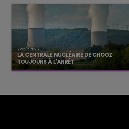
7 août 2026
LA CENTRALE NUCLÉAIRE DE CHOOZ
TOUJOURS À L'ARRÊT
Cela fait déjà une semaine que la centrale
nucléaire ardennaise est à l'arrêt. Une situation
justifiée par la sécheresse intense qui est
toujours présente.