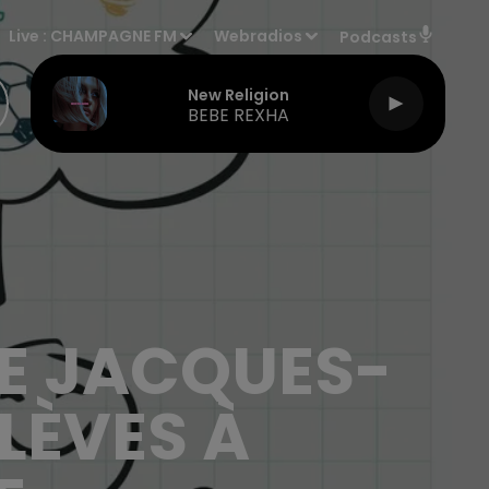
Live :
CHAMPAGNE FM
Webradios
Podcasts
New Religion
BEBE REXHA
UE JACQUES-
LÈVES À