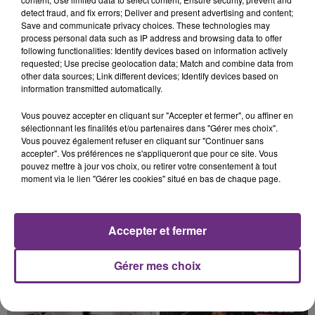
L'INSPECTION DU TRAVAIL RAPPELLE À
detect fraud, and fix errors; Deliver and present advertising and content;
L'ORDRE SUR LES CONDITIONS DE...
Save and communicate privacy choices. These technologies may
Alors que les dates de début des vendange 2026
process personal data such as IP address and browsing data to offer
s'est avéré être plus précoce que prévu,
following functionalities: Identify devices based on information actively
requested; Use precise geolocation data; Match and combine data from
l'inspection du Travail en profite pour rappeler
other data sources; Link different devices; Identify devices based on
les conditions de...
information transmitted automatically.
Vous pouvez accepter en cliquant sur "Accepter et fermer", ou affiner en
sélectionnant les finalités et/ou partenaires dans "Gérer mes choix".
Vous pouvez également refuser en cliquant sur "Continuer sans
accepter". Vos préférences ne s'appliqueront que pour ce site. Vous
5 août 2026
pouvez mettre à jour vos choix, ou retirer votre consentement à tout
UN FEU DE REMORQUE BLOQUE LA
moment via le lien "Gérer les cookies" situé en bas de chaque page.
CIRCULATION DANS LES ARDENNES
Un feu de remorque s'est déclaré ce mercredi en
fin de matinée sur l'A34.
Accepter et fermer
TITRES DIFFUSÉS
Gérer mes choix
16h41
16h41
16h38
16h38