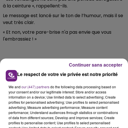
à la ceinture », rappellent-ils.
Le message est lancé sur le ton de l’humour, mais il se
veut très clair.
« Et non, votre pare-brise n'a pas envie que vous
l'embrassiez ! »
Continuer sans accepter
FIL D'ACTU
Le respect de votre vie privée est notre priorité
We and
our (447) partners
do the following data processing based on
your consent and/or our legitimate interest: Store and/or access
information on a device; Use limited data to select advertising; Create
profiles for personalised advertising; Use profiles to select personalised
advertising; Measure advertising performance; Measure content
performance; Understand audiences through statistics or combinations
of data from different sources; Develop and improve services; Create
14h39
profiles to personalise content; Use profiles to select personalised
content; Use limited data to select content; Ensure security, prevent and