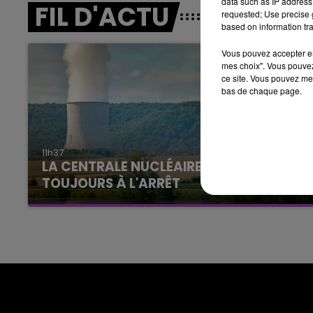
data such as IP address 
LE BEST OF DE LA FAMILLE
FIL D'ACTU
requested; Use precise g
CHAMPAGNE FM
based on information tra
Vous pouvez accepter en 
mes choix". Vous pouvez
ce site. Vous pouvez met
bas de chaque page.
LE
11h37
6h00 - 10h00
LA CENTRALE NUCLÉAIRE DE CHOOZ
La Famille
TOUJOURS À L'ARRÊT
Cela fait déjà une semaine que la centrale
nucléaire ardennaise est à l'arrêt. Une situation
justifiée par la sécheresse intense qui est
toujours présente.