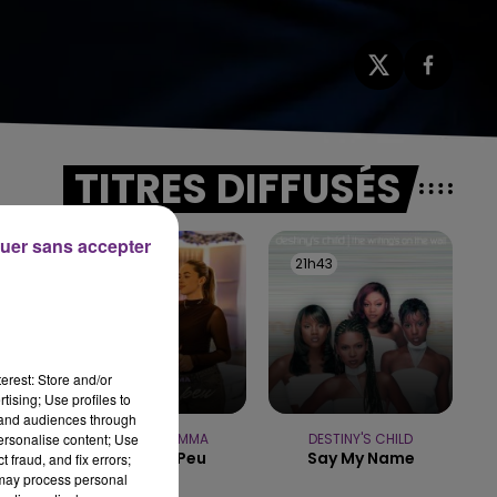
TITRES DIFFUSÉS
uer sans accepter
21h47
21h47
21h43
21h43
ve
erest: Store and/or
tising; Use profiles to
tand audiences through
personalise content; Use
JUNGELI & EMMA
DESTINY'S CHILD
Juste Un Peu
Say My Name
 fraud, and fix errors;
 may process personal