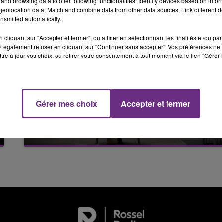
and browsing data to offer following functionalities: Identify devices based on infor
6h00 - 10h00
eolocation data; Match and combine data from other data sources; Link different de
LA FAMILLE
nsmitted automatically.
cliquant sur "Accepter et fermer", ou affiner en sélectionnant les finalités et/ou pa
 également refuser en cliquant sur "Continuer sans accepter". Vos préférences ne 
tre à jour vos choix, ou retirer votre consentement à tout moment via le lien "Gérer 
Gérer mes choix
Accepter et fermer
10h16
10h00 - 14h00
LE MAGASIN JOUÉCLUB DE REIMS FERME
LE TICKET DE CAISSE
SES PORTES
C'était l'une des institutions du centre-ville
rémois. Le magasin JouéClub est contraint de
fermer ses portes.