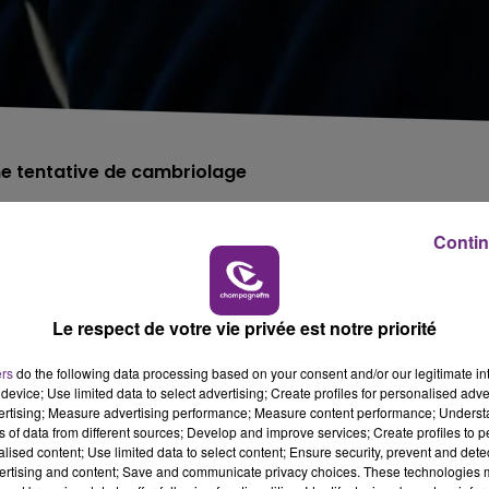
une tentative de cambriolage
x diffuse un message de prévention.
Contin
r bleue ou grise, a été aperçu sur les lieux d'une tentati
".
Le respect de votre vie privée est notre priorité
lement être impliquée dans d'autres faits commis
eslon et Romigny.
ers
do the following data processing based on your consent and/or our legitimate int
device; Use limited data to select advertising; Create profiles for personalised adver
ule, vous êtes priés de faire le 17.
vertising; Measure advertising performance; Measure content performance; Unders
ns of data from different sources; Develop and improve services; Create profiles to 
alised content; Use limited data to select content; Ensure security, prevent and detect
ertising and content; Save and communicate privacy choices. These technologies