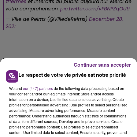
#fermés
et interdits au public aujourd'hui. Merci de
votre compréhension.
pic.twitter.com/vFBNPZqOd9
— Ville de Reims (@VilledeReims)
December 28,
2021
FIL D'ACTU
Continuer sans accepter
Le respect de votre vie privée est notre priorité
We and
our (447) partners
do the following data processing based on
your consent and/or our legitimate interest: Store and/or access
information on a device; Use limited data to select advertising; Create
profiles for personalised advertising; Use profiles to select personalised
advertising; Measure advertising performance; Measure content
performance; Understand audiences through statistics or combinations
of data from different sources; Develop and improve services; Create
14h39
L'INSPECTION DU TRAVAIL RAPPELLE À
profiles to personalise content; Use profiles to select personalised
content; Use limited data to select content; Ensure security, prevent and
L'ORDRE SUR LES CONDITIONS DE...