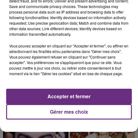
detect fraud, and fix errors; Deliver and present advertising and content;
Alors que les dates de début des vendange 2026
Save and communicate privacy choices. These technologies may
process personal data such as IP address and browsing data to offer
s'est avéré être plus précoce que prévu,
following functionalities: Identify devices based on information actively
l'inspection du Travail en profite pour rappeler
requested; Use precise geolocation data; Match and combine data from
les conditions de...
other data sources; Link different devices; Identify devices based on
information transmitted automatically.
Vous pouvez accepter en cliquant sur "Accepter et fermer", ou affiner en
sélectionnant les finalités et/ou partenaires dans "Gérer mes choix".
Vous pouvez également refuser en cliquant sur "Continuer sans
5 août 2026
accepter". Vos préférences ne s'appliqueront que pour ce site. Vous
UN FEU DE REMORQUE BLOQUE LA
pouvez mettre à jour vos choix, ou retirer votre consentement à tout
moment via le lien "Gérer les cookies" situé en bas de chaque page.
CIRCULATION DANS LES ARDENNES
Un feu de remorque s'est déclaré ce mercredi en
fin de matinée sur l'A34.
Accepter et fermer
TITRES DIFFUSÉS
Gérer mes choix
18h46
18h46
18h43
18h43