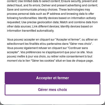
content; Use limited data to select content; Ensure security, prevent and
LA CENTRALE NUCLÉAIRE DE CHOOZ
detect fraud, and fix errors; Deliver and present advertising and content;
TOUJOURS À L'ARRÊT
Save and communicate privacy choices. These technologies may
Cela fait déjà une semaine que la centrale
process personal data such as IP address and browsing data to offer
following functionalities: Identify devices based on information actively
nucléaire ardennaise est à l'arrêt. Une situation
requested; Use precise geolocation data; Match and combine data from
justifiée par la sécheresse intense qui est toujours
other data sources; Link different devices; Identify devices based on
présente.
information transmitted automatically.
Vous pouvez accepter en cliquant sur "Accepter et fermer", ou affiner en
sélectionnant les finalités et/ou partenaires dans "Gérer mes choix".
Vous pouvez également refuser en cliquant sur "Continuer sans
accepter". Vos préférences ne s'appliqueront que pour ce site. Vous
10h16
pouvez mettre à jour vos choix, ou retirer votre consentement à tout
LE MAGASIN JOUÉCLUB DE REIMS FERME
moment via le lien "Gérer les cookies" situé en bas de chaque page.
SES PORTES
C'était l'une des institutions du centre-ville
Accepter et fermer
rémois. Le magasin JouéClub est contraint de
fermer ses portes.
TITRES DIFFUSÉS
Gérer mes choix
17h06
17h06
17h03
17h03