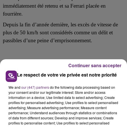
immédiatement été retenu et sa Ferrari placée en
fourrière.
Depuis la fin d’année dernière, les excès de vitesse de
plus de 50 km/h sont considérés comme un délit et
passibles d’une peine d’emprisonnement.
Continuer sans accepter
FIL D'ACTU
Le respect de votre vie privée est notre priorité
We and
our (447) partners
do the following data processing based on
your consent and/or our legitimate interest: Store and/or access
information on a device; Use limited data to select advertising; Create
profiles for personalised advertising; Use profiles to select personalised
advertising; Measure advertising performance; Measure content
performance; Understand audiences through statistics or combinations
of data from different sources; Develop and improve services; Create
profiles to personalise content; Use profiles to select personalised
11h37