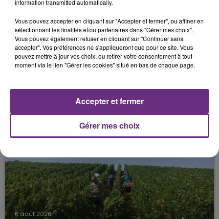
information transmitted automatically.
Vous pouvez accepter en cliquant sur "Accepter et fermer", ou affiner en
sélectionnant les finalités et/ou partenaires dans "Gérer mes choix".
Vous pouvez également refuser en cliquant sur "Continuer sans
accepter". Vos préférences ne s'appliqueront que pour ce site. Vous
pouvez mettre à jour vos choix, ou retirer votre consentement à tout
moment via le lien "Gérer les cookies" situé en bas de chaque page.
6 août 2026
SI TOUT LE MONDE FAIT ÇA, MOI L'ANNÉE
Accepter et fermer
PROCHAINE JE VENDANGE EN...
La vendange en Champagne a débuté ce jeudi 6
Gérer mes choix
août dans la commune de Montgueux (Aube). Du
jamais vu !
6 août 2026