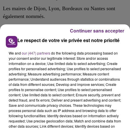
Les maires de Dijon, Lyon, Bordeaux ou Nantes sont
également nommés.
La liste finale sera publiée fin mai et une liste restreinte en
Continuer sans accepter
juin.
Le respect de votre vie privée est notre priorité
Les lauréats du Prix et des Prix des maires du monde 2023
seront annoncés vers la fin de 2023.
We and
our (447) partners
do the following data processing based on
your consent and/or our legitimate interest: Store and/or access
information on a device; Use limited data to select advertising; Create
Il y a deux ans, les maires de Grigny Philippe Rio et de
profiles for personalised advertising; Use profiles to select personalised
Rotterdam (Pays-Bas)
Ahmed Aboutaleb, avaient été
advertising; Measure advertising performance; Measure content
performance; Understand audiences through statistics or combinations
conjointement désignés
.
of data from different sources; Develop and improve services; Create
En 2010, Adeline Hazan, ancienne maire de
profiles to personalise content; Use profiles to select personalised
content; Use limited data to select content; Ensure security, prevent and
Reims, avait atteint la finale de ce Prix.
detect fraud, and fix errors; Deliver and present advertising and content;
Save and communicate privacy choices. These technologies may
process personal data such as IP address and browsing data to offer
following functionalities: Identify devices based on information actively
requested; Use precise geolocation data; Match and combine data from
FIL D'ACTU
other data sources; Link different devices; Identify devices based on