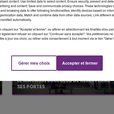
alised content; Use limited data to select content; Ensure security, prevent and detect
ertising and content; Save and communicate privacy choices. These technologies
19h00 - 19h15
and browsing data to offer following functionalities: Identify devices based on infor
LA POP MACHINE - CHAMPAGNE FM
eolocation data; Match and combine data from other data sources; Link different de
nsmitted automatically.
cliquant sur "Accepter et fermer", ou affiner en sélectionnant les finalités et/ou pa
 également refuser en cliquant sur "Continuer sans accepter". Vos préférences ne 
tre à jour vos choix, ou retirer votre consentement à tout moment via le lien "Gérer 
Gérer mes choix
Accepter et fermer
19h15 - 20h00
10h16
NE FM
LA RADIO POP
LE MAGASIN JOUÉCLUB DE REIMS FERME
SES PORTES
C'était l'une des institutions du centre-ville
rémois. Le magasin JouéClub est contraint de
fermer ses portes.