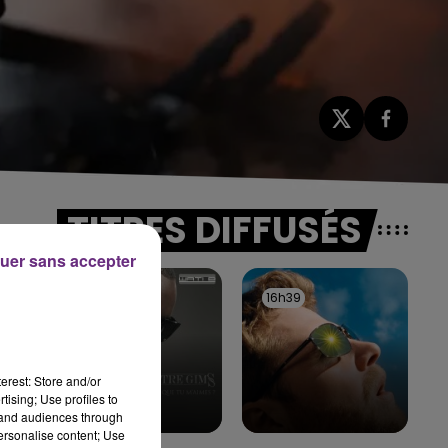
TITRES DIFFUSÉS
uer sans accepter
ie
16h42
16h42
16h39
16h39
erest: Store and/or
tising; Use profiles to
tand audiences through
personalise content; Use