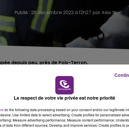
Publié : 28 décembre 2022 à 12h27 par Alex S
upée depuis peu, près de Poix-Terron.
Contin
dans la nuit de mardi à mercredi pour éteindre un incend
ndun
(08).
Le respect de votre vie privée est notre priorité
s soldats du feu ont
éteint l'incendie et évité une
.
ers
do the following data processing based on your consent and/or our legitimate int
device; Use limited data to select advertising; Create profiles for personalised adver
vertising; Measure advertising performance; Measure content performance; Unders
rdenne
, ce feu aurait été déclenché
à la suite d'un
ns of data from different sources; Develop and improve services; Create profiles to 
uitté le logement depuis deux semaines.