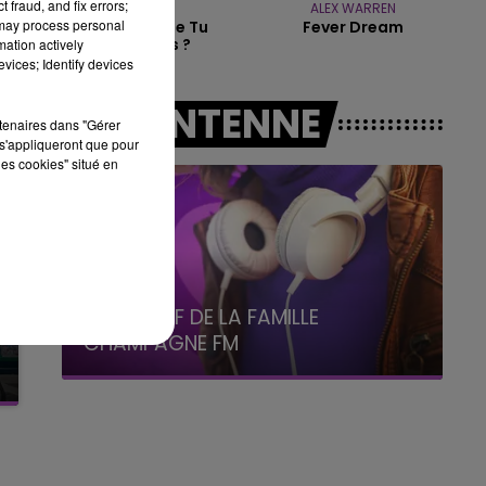
 fraud, and fix errors;
GIMS
ALEX WARREN
 may process personal
Est-Ce Que Tu
Fever Dream
19h15 - 20h00
M'aimes ?
mation actively
LA RADIO POP
vices; Identify devices
A L'ANTENNE
rtenaires dans "Gérer
s'appliqueront que pour
les cookies" situé en
5h00 - 6h00
LE BEST OF DE LA FAMILLE
CHAMPAGNE FM