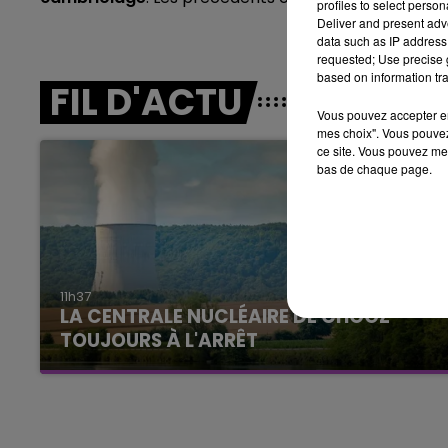
profiles to select person
Deliver and present adv
15h00 - 19h00
data such as IP address 
LE CLUB CHAMPAGNE FM
requested; Use precise g
based on information tra
FIL D'ACTU
Vous pouvez accepter en 
mes choix". Vous pouvez
ce site. Vous pouvez met
bas de chaque page.
19h00 - 19h15
11h37
FM
LA POP MACHINE - CHAMPAG
LA CENTRALE NUCLÉAIRE DE CHOOZ
TOUJOURS À L'ARRÊT
Cela fait déjà une semaine que la centrale
nucléaire ardennaise est à l'arrêt. Une situation
justifiée par la sécheresse intense qui est
toujours présente.