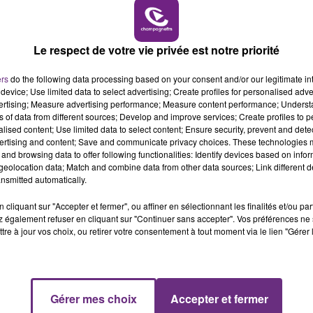
Le respect de votre vie privée est notre priorité
ers
do the following data processing based on your consent and/or our legitimate int
device; Use limited data to select advertising; Create profiles for personalised adver
vertising; Measure advertising performance; Measure content performance; Unders
ns of data from different sources; Develop and improve services; Create profiles to 
alised content; Use limited data to select content; Ensure security, prevent and detect
ertising and content; Save and communicate privacy choices. These technologies
and browsing data to offer following functionalities: Identify devices based on infor
eolocation data; Match and combine data from other data sources; Link different de
nsmitted automatically.
cliquant sur "Accepter et fermer", ou affiner en sélectionnant les finalités et/ou pa
 également refuser en cliquant sur "Continuer sans accepter". Vos préférences ne 
tre à jour vos choix, ou retirer votre consentement à tout moment via le lien "Gérer 
Gérer mes choix
Accepter et fermer