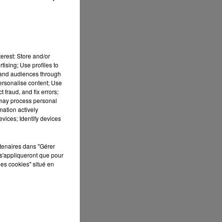
erest: Store and/or
tising; Use profiles to
tand audiences through
personalise content; Use
 fraud, and fix errors;
 may process personal
mation actively
vices; Identify devices
rtenaires dans "Gérer
s'appliqueront que pour
les cookies" situé en