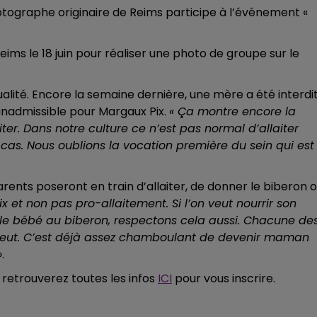
hotographe originaire de Reims participe à l’événement «
7h00 - 12h00
LE WEEK-END CHAMPAGNE FM
 Reims le 18 juin pour réaliser une photo de groupe sur le
ualité. Encore la semaine dernière, une mère a été interdi
n inadmissible pour Margaux Pix.
« Ça montre encore la
aiter. Dans notre culture ce n’est pas normal d’allaiter
cas. Nous oublions la vocation première du sein qui est
arents poseront en train d’allaiter, de donner le biberon 
 et non pas pro-allaitement. Si l’on veut nourrir son
ir le bébé au biberon, respectons cela aussi. Chacune de
e peut. C’est déjà assez chamboulant de devenir maman
».
us retrouverez toutes les infos
ICI
pour vous inscrire.
16h00 - 20h00