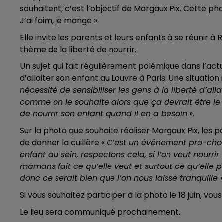
souhaitent, c’est l’objectif de Margaux Pix. Cette p
16h00 - 20h00
J’ai faim, je mange ».
LE WEEK-END CHAMPAGNE FM
Elle invite les parents et leurs enfants à se réunir à
thème de la liberté de nourrir.
Un sujet qui fait régulièrement polémique dans l’act
d’allaiter son enfant au Louvre à Paris. Une situatio
nécessité de sensibiliser les gens à la liberté d’all
comme on le souhaite alors que ça devrait être le 
de nourrir son enfant quand il en a besoin
».
Sur la photo que souhaite réaliser Margaux Pix, les p
de donner la cuillère «
C’est un événement pro-choix
enfant au sein, respectons cela, si l’on veut nourr
mamans fait ce qu’elle veut et surtout ce qu’ell
donc ce serait bien que l’on nous laisse tranquille
Si vous souhaitez participer à la photo le 18 juin, vo
Le lieu sera communiqué prochainement.
7h00 - 12h00