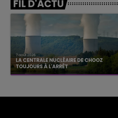
FIL D'ACTU
7 août 2026
LA CENTRALE NUCLÉAIRE DE CHOOZ
TOUJOURS À L'ARRÊT
Cela fait déjà une semaine que la centrale
nucléaire ardennaise est à l'arrêt. Une situation
justifiée par la sécheresse intense qui est
toujours présente.