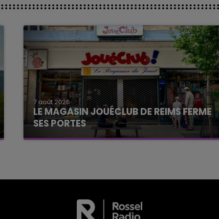
7 août 2026
LE MAGASIN JOUÉCLUB DE REIMS FERME
SES PORTES
C'était l'une des institutions du centre-ville
rémois. Le magasin JouéClub est contraint de
fermer ses portes.