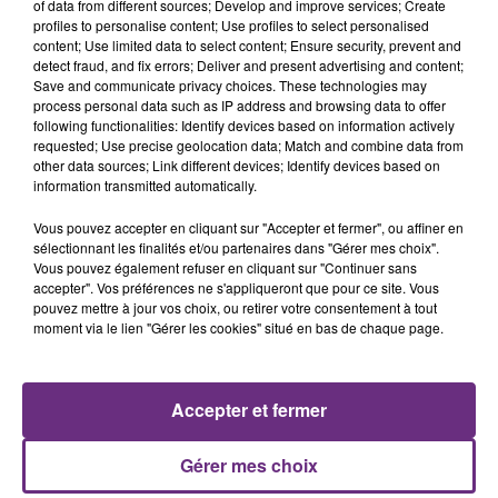
of data from different sources; Develop and improve services; Create
profiles to personalise content; Use profiles to select personalised
content; Use limited data to select content; Ensure security, prevent and
detect fraud, and fix errors; Deliver and present advertising and content;
7 août 2026
Save and communicate privacy choices. These technologies may
LA CENTRALE NUCLÉAIRE DE CHOOZ
process personal data such as IP address and browsing data to offer
TOUJOURS À L'ARRÊT
following functionalities: Identify devices based on information actively
Cela fait déjà une semaine que la centrale
requested; Use precise geolocation data; Match and combine data from
other data sources; Link different devices; Identify devices based on
nucléaire ardennaise est à l'arrêt. Une situation
information transmitted automatically.
justifiée par la sécheresse intense qui est toujours
présente.
Vous pouvez accepter en cliquant sur "Accepter et fermer", ou affiner en
sélectionnant les finalités et/ou partenaires dans "Gérer mes choix".
Vous pouvez également refuser en cliquant sur "Continuer sans
accepter". Vos préférences ne s'appliqueront que pour ce site. Vous
pouvez mettre à jour vos choix, ou retirer votre consentement à tout
moment via le lien "Gérer les cookies" situé en bas de chaque page.
7 août 2026
LE MAGASIN JOUÉCLUB DE REIMS FERME
SES PORTES
Accepter et fermer
C'était l'une des institutions du centre-ville
rémois. Le magasin JouéClub est contraint de
Gérer mes choix
fermer ses portes.
TITRES DIFFUSÉS