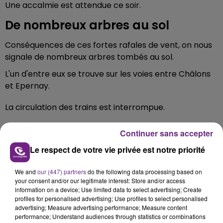
Une accalmie est attendue ce soir.
De nombreux arbres au sol
Conséquences de ces fortes rafales de vent, on nous
signale de nombreux arbres tombés au sol.
L'un d'entre eux se trouve sur les voies entre Châlons
et Epernay.
La circulation des trains est interrompue.
Continuer sans accepter
Le respect de votre vie privée est notre priorité
FIL D'ACTU
We and
our (447) partners
do the following data processing based on
your consent and/or our legitimate interest: Store and/or access
information on a device; Use limited data to select advertising; Create
profiles for personalised advertising; Use profiles to select personalised
advertising; Measure advertising performance; Measure content
performance; Understand audiences through statistics or combinations