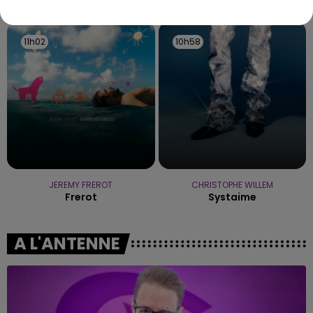
11h02
11h02
10h58
10h58
JEREMY FREROT
CHRISTOPHE WILLEM
Frerot
Systaime
A L'ANTENNE