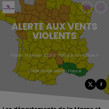
ALERTE AUX VENTS
VIOLENTS
Publié : 16 janvier 2023 à 7h26 par Emmanuel P
Crédit image:
Météo France