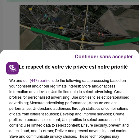
Continuer sans accepter
Le respect de votre vie privée est notre priorité
We and
our (447) partners
do the following data processing based on
your consent and/or our legitimate interest: Store and/or access
⇒
Rond-point direction Couvrot à Vitry-le-François (N44 /
information on a device; Use limited data to select advertising; Create
N4) : Blocage du rond-point organisé par les jeunes
profiles for personalised advertising; Use profiles to select personalised
advertising; Measure advertising performance; Measure content
agriculteurs à partir de 16h vendredi 26 janvier pour une
performance; Understand audiences through statistics or combinations
durée de 24 heures.
of data from different sources; Develop and improve services; Create
profiles to personalise content; Use profiles to select personalised
content; Use limited data to select content; Ensure security, prevent and
detect fraud, and fix errors; Deliver and present advertising and content;
Save and communicate privacy choices. These technologies may