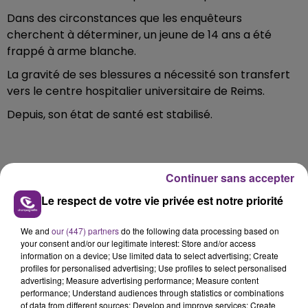
Dans des circonstances que les enquêteurs
cherchent à déterminer, un jeune de 14 ans a été
frappé à arme blanche.
La gravité de ses blessures a nécessité son transfert
vers le centre hospitalier universitaire de Reims.
Depuis, son état de santé est stabilisé.
Continuer sans accepter
Le respect de votre vie privée est notre priorité
FIL D'ACTU
We and
our (447) partners
do the following data processing based on
your consent and/or our legitimate interest: Store and/or access
information on a device; Use limited data to select advertising; Create
profiles for personalised advertising; Use profiles to select personalised
advertising; Measure advertising performance; Measure content
performance; Understand audiences through statistics or combinations
of data from different sources; Develop and improve services; Create