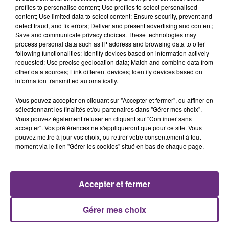
profiles to personalise content; Use profiles to select personalised
content; Use limited data to select content; Ensure security, prevent and
7 août 2026
detect fraud, and fix errors; Deliver and present advertising and content;
LA CENTRALE NUCLÉAIRE DE CHOOZ
Save and communicate privacy choices. These technologies may
TOUJOURS À L'ARRÊT
process personal data such as IP address and browsing data to offer
following functionalities: Identify devices based on information actively
Cela fait déjà une semaine que la centrale
requested; Use precise geolocation data; Match and combine data from
nucléaire ardennaise est à l'arrêt. Une situation
other data sources; Link different devices; Identify devices based on
information transmitted automatically.
justifiée par la sécheresse intense qui est toujours
présente.
Vous pouvez accepter en cliquant sur "Accepter et fermer", ou affiner en
sélectionnant les finalités et/ou partenaires dans "Gérer mes choix".
Vous pouvez également refuser en cliquant sur "Continuer sans
accepter". Vos préférences ne s'appliqueront que pour ce site. Vous
pouvez mettre à jour vos choix, ou retirer votre consentement à tout
moment via le lien "Gérer les cookies" situé en bas de chaque page.
7 août 2026
LE MAGASIN JOUÉCLUB DE REIMS FERME
SES PORTES
Accepter et fermer
C'était l'une des institutions du centre-ville
rémois. Le magasin JouéClub est contraint de
Gérer mes choix
fermer ses portes.
TITRES DIFFUSÉS