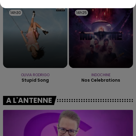
14h30
14h30
14h25
14h25
OLIVIA RODRIGO
INDOCHINE
Stupid Song
Nos Celebrations
A L'ANTENNE